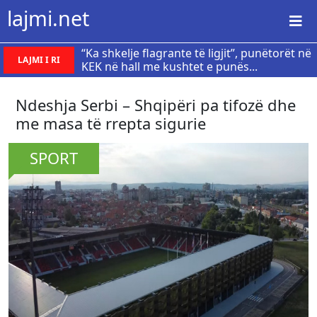
lajmi.net
“Ka shkelje flagrante të ligjit”, punëtorët në
LAJMI I RI
KEK në hall me kushtet e punës...
​Ndeshja Serbi – Shqipëri pa tifozë dhe
me masa të rrepta sigurie
SPORT