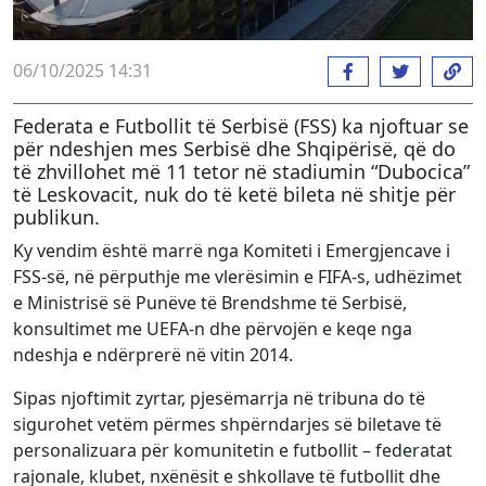
06/10/2025 14:31
Federata e Futbollit të Serbisë (FSS) ka njoftuar se
për ndeshjen mes Serbisë dhe Shqipërisë, që do
të zhvillohet më 11 tetor në stadiumin “Dubocica”
të Leskovacit, nuk do të ketë bileta në shitje për
publikun.
Ky vendim është marrë nga Komiteti i Emergjencave i
FSS-së, në përputhje me vlerësimin e FIFA-s, udhëzimet
e Ministrisë së Punëve të Brendshme të Serbisë,
konsultimet me UEFA-n dhe përvojën e keqe nga
ndeshja e ndërprerë në vitin 2014.
Sipas njoftimit zyrtar, pjesëmarrja në tribuna do të
sigurohet vetëm përmes shpërndarjes së biletave të
personalizuara për komunitetin e futbollit – federatat
rajonale, klubet, nxënësit e shkollave të futbollit dhe