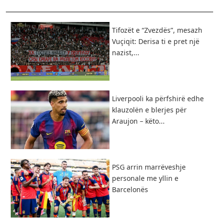
Tifozët e “Zvezdës”, mesazh
Vuçiqit: Derisa ti e pret një
nazist,...
Liverpooli ka përfshirë edhe
klauzolën e blerjes për
Araujon – këto...
PSG arrin marrëveshje
personale me yllin e
Barcelonës