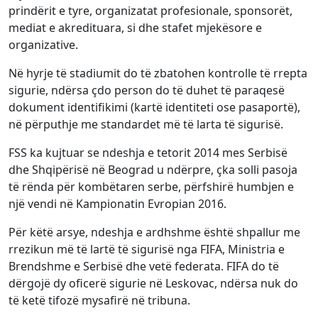
prindërit e tyre, organizatat profesionale, sponsorët,
mediat e akredituara, si dhe stafet mjekësore e
organizative.
Në hyrje të stadiumit do të zbatohen kontrolle të rrepta
sigurie, ndërsa çdo person do të duhet të paraqesë
dokument identifikimi (kartë identiteti ose pasaportë),
në përputhje me standardet më të larta të sigurisë.
FSS ka kujtuar se ndeshja e tetorit 2014 mes Serbisë
dhe Shqipërisë në Beograd u ndërpre, çka solli pasoja
të rënda për kombëtaren serbe, përfshirë humbjen e
një vendi në Kampionatin Evropian 2016.
Për këtë arsye, ndeshja e ardhshme është shpallur me
rrezikun më të lartë të sigurisë nga FIFA, Ministria e
Brendshme e Serbisë dhe vetë federata. FIFA do të
dërgojë dy oficerë sigurie në Leskovac, ndërsa nuk do
të ketë tifozë mysafirë në tribuna.