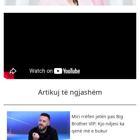
Artikuj të ngjashëm
Miri rrëfen jetën pas Big
Brother VIP: Kjo ndjesi ka
qenë më e bukur