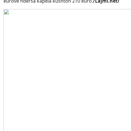
eurove ndërsa kapela kushton 270 euro.
/Lajmi.net/