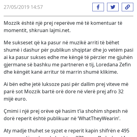
27/05/2019 14:57
Mozzik është një prej reperëve më të komentuar të
momentit, shkruan lajmi.net.
Me sukseset që ka pasur në muzikë arriti të bëhet
shumë i dashur për publikun shqiptar dhe jo vetëm pasi
ai ka pasur sukses edhe me këngë të përzier me gjuhën
gjermane së bashku me partneren e tij, Loredana Zefin
dhe këngët kanë arritur të marrin shumë klikime.
Ai bën edhe jetë luksoze pasi për dallim prej viteve më
parë sot Mozzik bartë orë dore në vlerë prej afro 32
mijë euro.
Çmimi i një prej orëve që hasim t’ia shohim shpesh në
dorë reperit është publikuar në ‘WhatTheyWearin’.
Aty madje thuhet se syzet e reperit kapin shifrën e 495