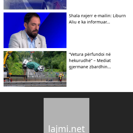
Shala nxjerr e-mailin: Liburn
Aliu e ka informuar...
“Vetura përfundoi në
hekurudhë” – Mediat
gjermane zbardhin...
lajmi.net