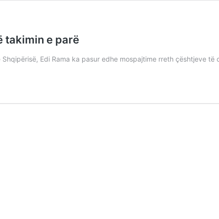
 takimin e parë
 të Shqipërisë, Edi Rama ka pasur edhe mospajtime rreth çështjeve të 