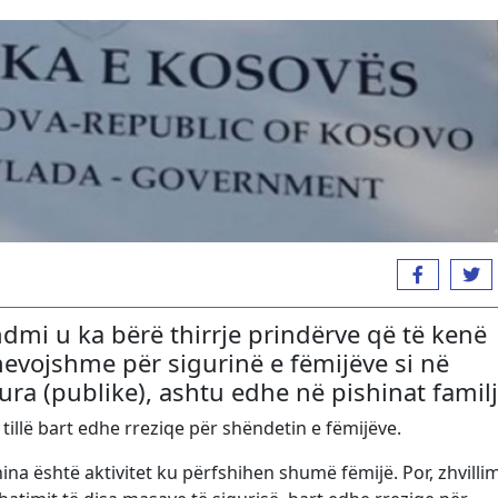
ndmi u ka bërë thirrje prindërve që të kenë
evojshme për sigurinë e fëmijëve si në
ra (publike), ashtu edhe në pishinat familj
 tillë bart edhe rreziqe për shëndetin e fëmijëve.
ina është aktivitet ku përfshihen shumë fëmijë. Por, zhvillim