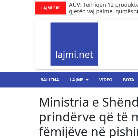
AUV: Tërhiqen 12 produkte
LAJMI I RI
gjetën vaj palme, qumësht
lajmi.net
BALLINA
LAJME
VIDEO
BOTA
Ministria e Shënd
prindërve që të 
fëmijëve në pish