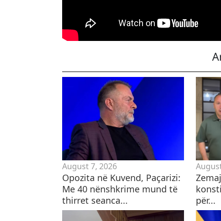
A
August 7, 2026
August
Opozita në Kuvend, Paçarizi:
Zemaj:
Me 40 nënshkrime mund të
konst
thirret seanca...
për...