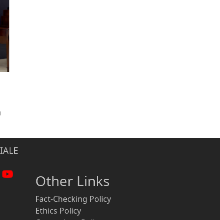
n
IALE
Other Links
Fact-Checking Policy
Ethics Policy