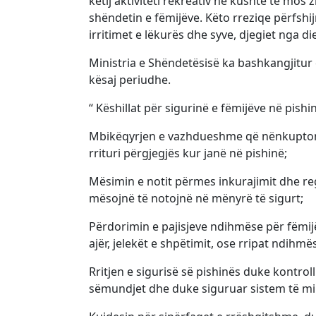
këtij aktiviteti rekreativ në kushte të mos 
shëndetin e fëmijëve. Këto rreziqe përfshijn
irritimet e lëkurës dhe syve, djegiet nga diel
Ministria e Shëndetësisë ka bashkangjitur e
kësaj periudhe.
“ Këshillat për sigurinë e fëmijëve në pish
Mbikëqyrjen e vazhdueshme që nënkupton s
rrituri përgjegjës kur janë në pishinë;
Mësimin e notit përmes inkurajimit dhe regj
mësojnë të notojnë në mënyrë të sigurt;
Përdorimin e pajisjeve ndihmëse për fëmij
ajër, jelekët e shpëtimit, ose rripat ndihm
Rritjen e sigurisë së pishinës duke kontrol
sëmundjet dhe duke siguruar sistem të mirë