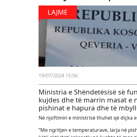
LAJME
19/07/2024 15:56
Ministria e Shëndetësisë së fu
kujdes dhe të marrin masat e n
pishinat e hapura dhe të mbyllu
Në njoftimin e ministrisë thuhet që diçka e
“Me ngritjen e temperaturave, larja në pish