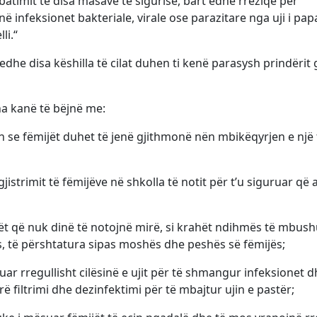
zbatimit të disa masave të sigurisë, bart edhe rreziqe për
ë infeksionet bakteriale, virale ose parazitare nga uji i papa
li.“
dhe disa këshilla të cilat duhen ti kenë parasysh prindërit 
ina kanë të bëjnë me:
e fëmijët duhet të jenë gjithmonë nën mbikëqyrjen e një 
istrimit të fëmijëve në shkolla të notit për t’u siguruar që a
ët që nuk dinë të notojnë mirë, si krahët ndihmës të mbus
ës, të përshtatura sipas moshës dhe peshës së fëmijës;
luar rregullisht cilësinë e ujit për të shmangur infeksionet 
 filtrimi dhe dezinfektimi për të mbajtur ujin e pastër;