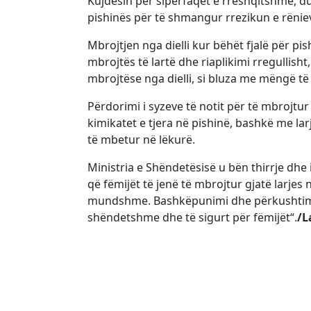
Kujdesin për sipërfaqet e rrëshqitshme, d
pishinës për të shmangur rrezikun e rëniev
Mbrojtjen nga dielli kur bëhët fjalë për p
mbrojtës të lartë dhe riaplikimi rregullish
mbrojtëse nga dielli, si bluza me mëngë të
Përdorimi i syzeve të notit për të mbrojtur
kimikatet e tjera në pishinë, bashkë me lar
të mbetur në lëkurë.
Ministria e Shëndetësisë u bën thirrje dhe
që fëmijët të jenë të mbrojtur gjatë larjes
mundshme. Bashkëpunimi dhe përkushtimi pë
shëndetshme dhe të sigurt për fëmijët“.
/L