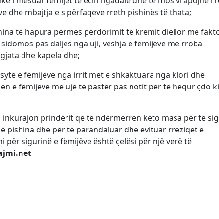
uke i mësuar fëmijët të ecin ngadalë dhe të mos vrapojnë rr
e dhe mbajtja e sipërfaqeve rreth pishinës të thata;
ishina të hapura përmes përdorimit të kremit diellor me fakt
t, sidomos pas daljes nga uji, veshja e fëmijëve me rroba
 gjata dhe kapela dhe;
 sytë e fëmijëve nga irritimet e shkaktuara nga klori dhe
jen e fëmijëve me ujë të pastër pas notit për të hequr çdo k
 i inkurajon prindërit që të ndërmerren këto masa për të si
 në pishina dhe për të parandaluar dhe evituar rreziqet e
r sigurinë e fëmijëve është çelësi për një verë të
ajmi.net