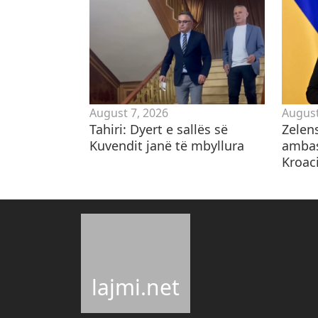
August 7, 2026
August
Tahiri: Dyert e sallës së
Zelen
Kuvendit janë të mbyllura
ambas
Kroaci
lajmi.net