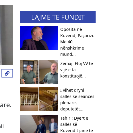
LAJME TË FUNDIT
Opozita në
Kuvend, Paçarizi:
Me 40
nënshkrime
mund...
Zemaj: Ftoj VV të
vijë e ta
konstituojë...
I vihet dryni
sallës së seancës
plenare,
are.
deputetët...
Tahiri: Dyert e
sallës së
i i
Kuvendit janë të