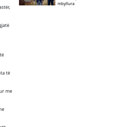
mbyllura
stër,
gjatë
të
ta të
hur me
dhe