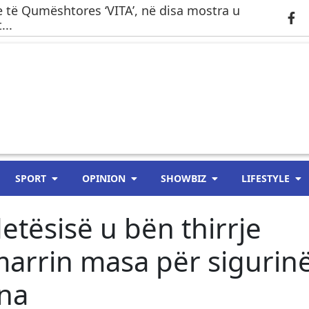
 të Qumështores ‘VITA’, në disa mostra u
...
SPORT
OPINION
SHOWBIZ
LIFESTYLE
etësisë u bën thirrje
marrin masa për sigurin
ina