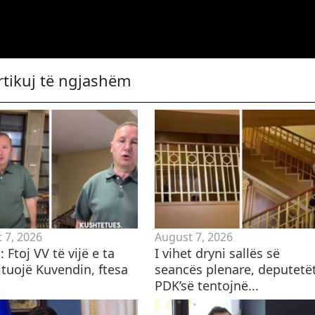
rtikuj të ngjashëm
 7, 2026
August 7, 2026
 Ftoj VV të vijë e ta
I vihet dryni sallës së
ituojë Kuvendin, ftesa
seancës plenare, deputetë
PDK’së tentojnë...