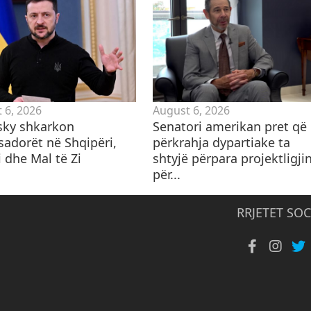
 6, 2026
August 6, 2026
sky shkarkon
Senatori amerikan pret që
adorët në Shqipëri,
përkrahja dypartiake ta
 dhe Mal të Zi
shtyjë përpara projektligji
për...
RRJETET SOC