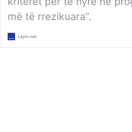
kriteret për të hyrë në p
më të rrezikuara”.
Lajmi.net