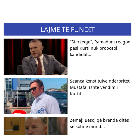
LAJME TË FUNDIT
“Stërkeqje”, Ramadani reagon
pasi Kurti nuk propozoi
kandidat...
Seanca konstituive ndërpritet,
Mustafa: Ishte vendim i
Kurtit...
Zemaj: Besoj që brenda ditës
së sotme mund...