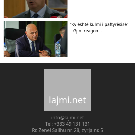
“Ky është kulmi i paftyrësisë”
– Gjini reagon...
lajmi.net
info@lajmi.net
Tel: +383 49 131 131
Rr. Zenel Salihu nr. 28, zyrja nr. 5