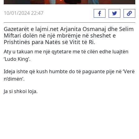
10/01/2024 22:47
Gazetarët e lajmi.net Arjanita Osmanaj dhe Selim
Miftari dolën në një mbrëmje në sheshet e
Prishtinës para Natës së Vitit të Ri.
Aty u takuan me një qytetare me të cilën edhe luajtën
‘Ludo King’.
Ideja ishte që kush humbte do të paguante pije në ‘Verë
n’dimën’.
Ja si shkoi loja.