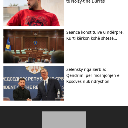
të Noizy-t në Durrës
Seanca konstituive u ndërpre,
Kurti kërkon kohë shtesë...
Zelensky nga Serbia:
Qëndrimi për mosnjohjen e
Kosovës nuk ndryshon