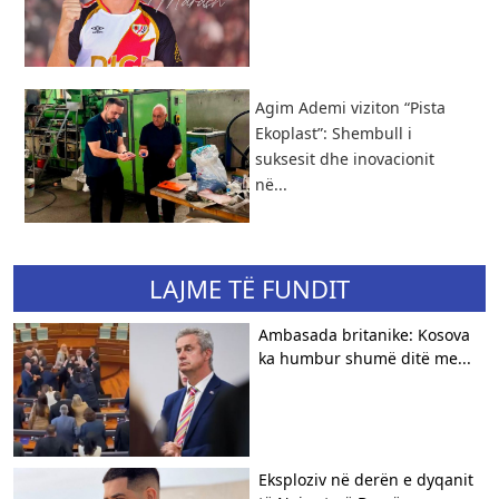
Agim Ademi viziton “Pista
Ekoplast”: Shembull i
suksesit dhe inovacionit
në...
LAJME TË FUNDIT
Ambasada britanike: Kosova
ka humbur shumë ditë me...
Eksploziv në derën e dyqanit