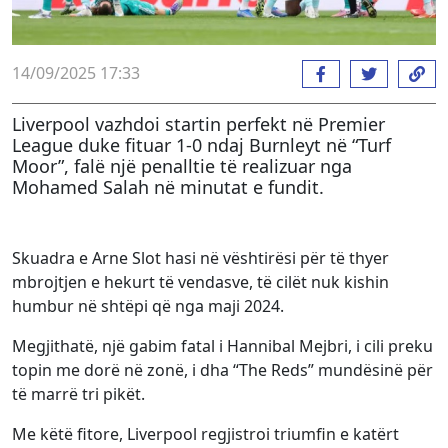
14/09/2025 17:33
Liverpool vazhdoi startin perfekt në Premier
League duke fituar 1-0 ndaj Burnleyt në “Turf
Moor”, falë një penalltie të realizuar nga
Mohamed Salah në minutat e fundit.
Skuadra e Arne Slot hasi në vështirësi për të thyer
mbrojtjen e hekurt të vendasve, të cilët nuk kishin
humbur në shtëpi që nga maji 2024.
Megjithatë, një gabim fatal i Hannibal Mejbri, i cili preku
topin me dorë në zonë, i dha “The Reds” mundësinë për
të marrë tri pikët.
Me këtë fitore, Liverpool regjistroi triumfin e katërt