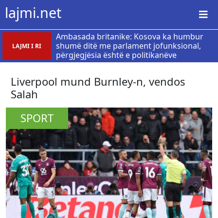
lajmi.net
Ambasada britanike: Kosova ka humbur
shumë ditë me parlament jofunksional,
LAJMI I RI
përgjegjësia është e politikanëve
Liverpool mund Burnley-n, vendos
Salah
SPORT