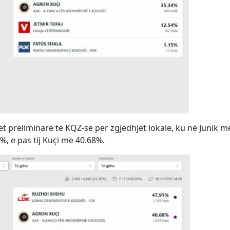
et preliminare të KQZ-së për zgjedhjet lokale, ku në Junik m
%, e pas tij Kuçi me 40.68%.