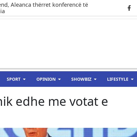
end, Aleanca thërret konferencë të
ia
SPORT
OPINION
SHOWBIZ
LIFESTYLE
nik edhe me votat e