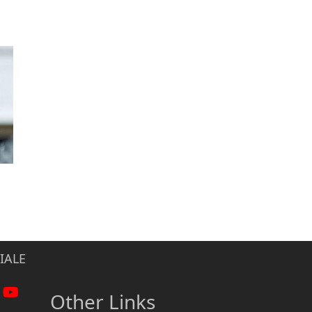
IALE
Other Links