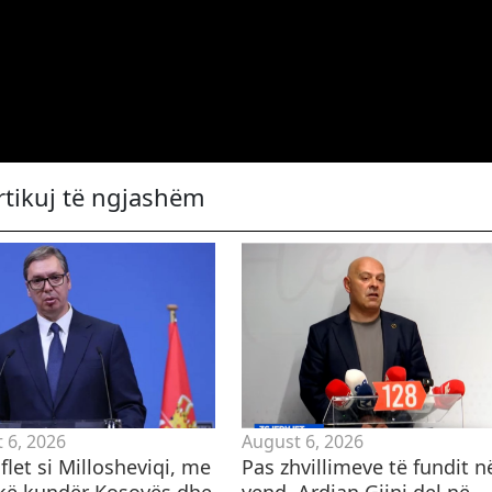
rtikuj të ngjashëm
 6, 2026
August 6, 2026
 flet si Millosheviqi, me
Pas zhvillimeve të fundit n
ikë kundër Kosovës dhe
vend, Ardian Gjini del në