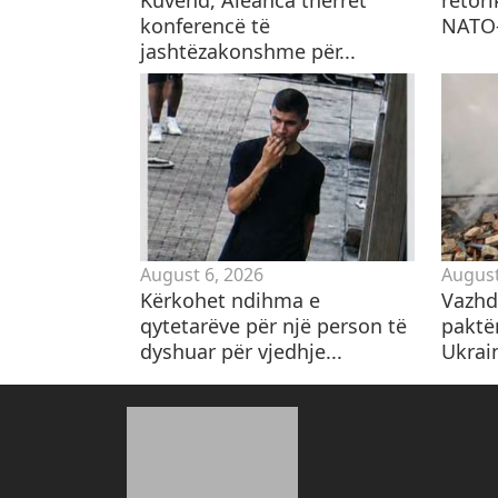
konferencë të
NATO
jashtëzakonshme për...
August 6, 2026
August
Kërkohet ndihma e
Vazhd
qytetarëve për një person të
paktë
dyshuar për vjedhje...
Ukrain