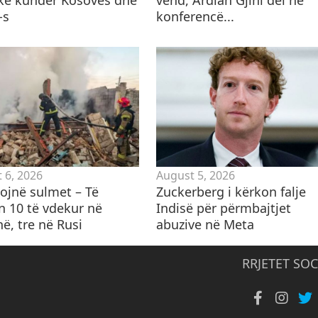
-s
konferencë...
 6, 2026
August 5, 2026
ojnë sulmet – Të
Zuckerberg i kërkon falje
n 10 të vdekur në
Indisë për përmbajtjet
ë, tre në Rusi
abuzive në Meta
RRJETET SOC