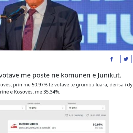
votave me postë në komunën e Junikut.
vës, prin me 50.97% të votave të grumbulluara, derisa i dy
rinë e Kosovës, me 35.34%.