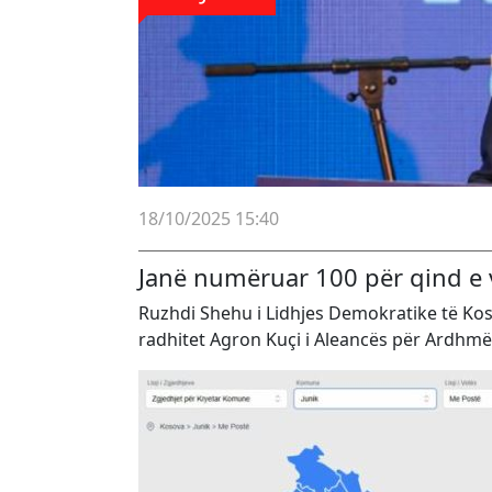
18/10/2025 15:40
Janë numëruar 100 për qind e 
Ruzhdi Shehu i Lidhjes Demokratike të Koso
radhitet Agron Kuçi i Aleancës për Ardhmë