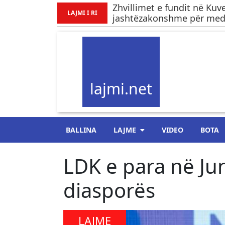
Zhvillimet e fundit në Kuv
LAJMI I RI
jashtëzakonshme për med
lajmi.net
BALLINA
LAJME
VIDEO
BOTA
LDK e para në Ju
diasporës
LAJME