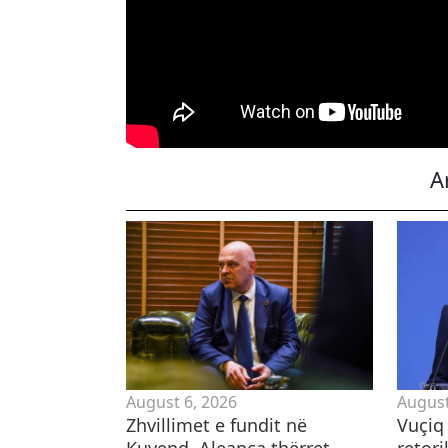
A
August 6, 2026
August
Zhvillimet e fundit në
​Vuçiq
Kuvend, Aleanca thërret
retor