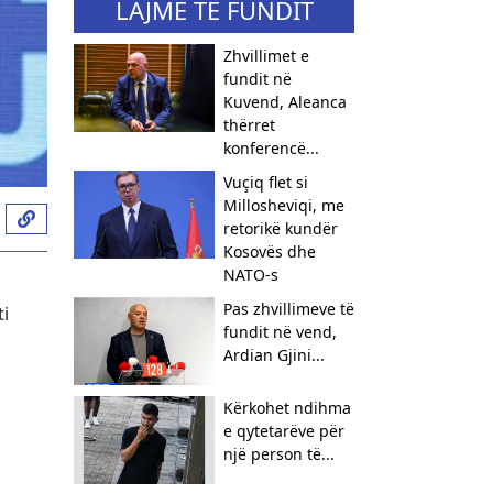
LAJME TË FUNDIT
Zhvillimet e
fundit në
Kuvend, Aleanca
thërret
konferencë...
​Vuçiq flet si
Millosheviqi, me
retorikë kundër
Kosovës dhe
NATO-s
Pas zhvillimeve të
ti
fundit në vend,
Ardian Gjini...
Kërkohet ndihma
e qytetarëve për
një person të...