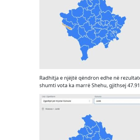
Radhitja e njëjtë qëndron edhe në rezultat
shumti vota ka marrë Shehu, gjithsej 47.91