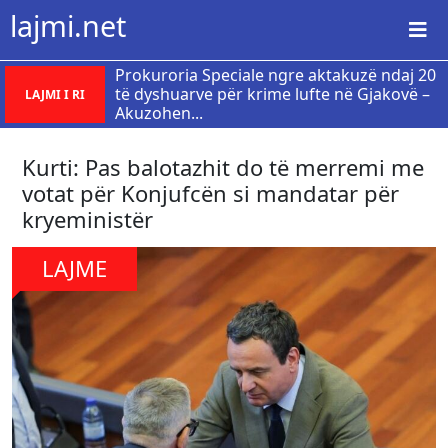
lajmi.net
Prokuroria Speciale ngre aktakuzë ndaj 20
të dyshuarve për krime lufte në Gjakovë –
LAJMI I RI
Akuzohen...
Kurti: Pas balotazhit do të merremi me
votat për Konjufcën si mandatar për
kryeministër
LAJME