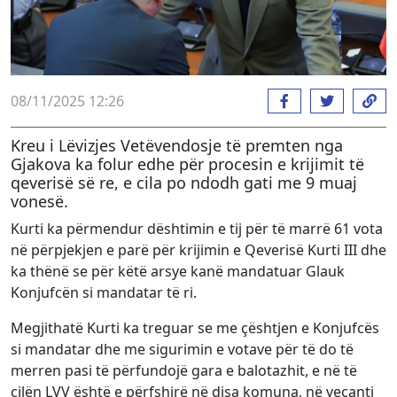
08/11/2025 12:26
Kreu i Lëvizjes Vetëvendosje të premten nga
Gjakova ka folur edhe për procesin e krijimit të
qeverisë së re, e cila po ndodh gati me 9 muaj
vonesë.
Kurti ka përmendur dështimin e tij për të marrë 61 vota
në përpjekjen e parë për krijimin e Qeverisë Kurti III dhe
ka thënë se për këtë arsye kanë mandatuar Glauk
Konjufcën si mandatar të ri.
Megjithatë Kurti ka treguar se me çështjen e Konjufcës
si mandatar dhe me sigurimin e votave për të do të
merren pasi të përfundojë gara e balotazhit, e në të
cilën LVV është e përfshirë në disa komuna, në veçanti