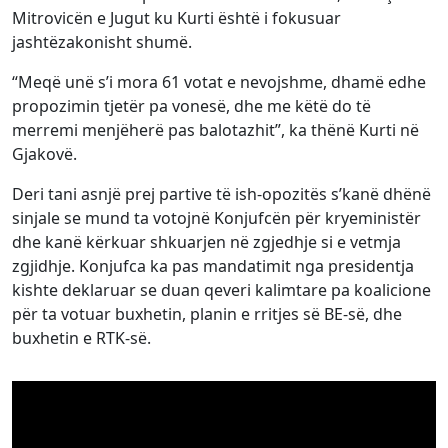
Mitrovicën e Jugut ku Kurti është i fokusuar
jashtëzakonisht shumë.
“Meqë unë s’i mora 61 votat e nevojshme, dhamë edhe
propozimin tjetër pa vonesë, dhe me këtë do të
merremi menjëherë pas balotazhit”, ka thënë Kurti në
Gjakovë.
Deri tani asnjë prej partive të ish-opozitës s’kanë dhënë
sinjale se mund ta votojnë Konjufcën për kryeministër
dhe kanë kërkuar shkuarjen në zgjedhje si e vetmja
zgjidhje. Konjufca ka pas mandatimit nga presidentja
kishte deklaruar se duan qeveri kalimtare pa koalicione
për ta votuar buxhetin, planin e rritjes së BE-së, dhe
buxhetin e RTK-së.