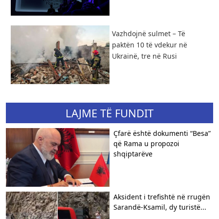
Vazhdojnë sulmet – Të
paktën 10 të vdekur në
Ukrainë, tre në Rusi
LAJME TË FUNDIT
Çfarë është dokumenti “Besa”
që Rama u propozoi
shqiptarëve
Aksident i trefishtë në rrugën
Sarandë-Ksamil, dy turistë...