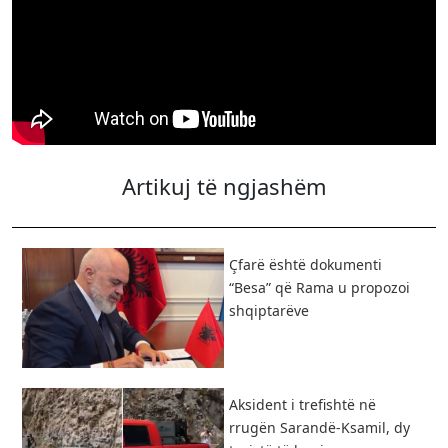
Artikuj të ngjashëm
Çfarë është dokumenti
“Besa” që Rama u propozoi
shqiptarëve
Aksident i trefishtë në
rrugën Sarandë-Ksamil, dy