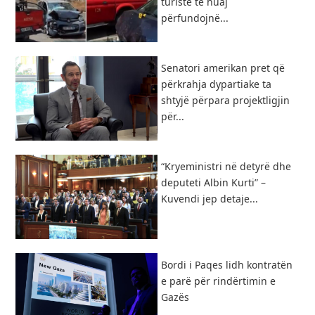
turistë të huaj
përfundojnë...
Senatori amerikan pret që
përkrahja dypartiake ta
shtyjë përpara projektligjin
për...
“Kryeministri në detyrë dhe
deputeti Albin Kurti” –
Kuvendi jep detaje...
Bordi i Paqes lidh kontratën
e parë për rindërtimin e
Gazës