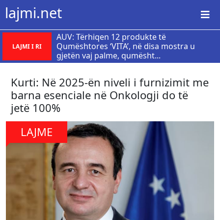
lajmi.net
AUV: Tërhiqen 12 produkte të
Qumështores ‘VITA’, në disa mostra u
LAJMI I RI
gjetën vaj palme, qumësht...
Kurti: Në 2025-ën niveli i furnizimit me
barna esenciale në Onkologji do të
jetë 100%
LAJME