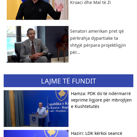
Kroaci dhe Mal të Zi
Senatori amerikan pret që
përkrahja dypartiake ta
shtyjë përpara projektligjin
për...
LAJME TË FUNDIT
Hamza: PDK do të ndërmarrë
veprime ligjore për mbrojtjen
e Kushtetutës
Haziri: LDK kërkoi seancë