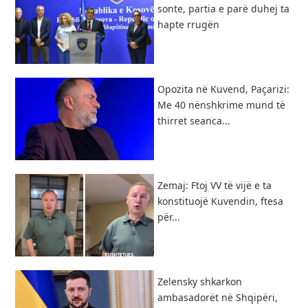
sonte, partia e parë duhej ta
hapte rrugën
Opozita në Kuvend, Paçarizi:
Me 40 nënshkrime mund të
thirret seanca...
Zemaj: Ftoj VV të vijë e ta
konstituojë Kuvendin, ftesa
për...
Zelensky shkarkon
ambasadorët në Shqipëri,