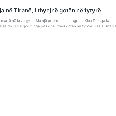
 në Tiranë, i thyejnë gotën në fytyrë
 martë në kryeqytet. Me një postim në Instagram, Klea Prenga ka nda
ë se dikush e goditi nga pas dhe i theu gotën në fytyrë. Pas sulmit 