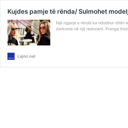
Kujdes pamje të rënda/ Sulmohet modelja
Një ngjarje e rëndë ka ndodhur ditën e
darkonte në një restorant. Prenga thot
Lajmi.net