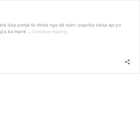
rë disa pamje të rënda nga një sulm i papritur teksa ajo po
Kujdes
vajza ka marrë …
Continue reading
pamje
të
rënda/
Sulmohet
modelja
në
Tiranë,
i
thyejnë
gotën
në
fytyrë