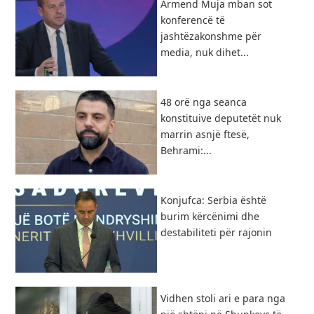
Armend Muja mban sot
konferencë të
jashtëzakonshme për
media, nuk dihet...
48 orë nga seanca
konstituive deputetët nuk
marrin asnjë ftesë,
Behrami:...
Konjufca: Serbia është
burim kërcënimi dhe
destabiliteti për rajonin
Vidhen stoli ari e para nga