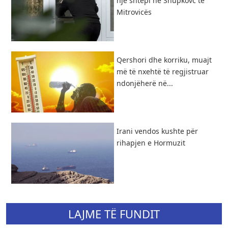
një shtëpi në Shupkovc të
Mitrovicës
Qershori dhe korriku, muajt
më të nxehtë të regjistruar
ndonjëherë në...
Irani vendos kushte për
rihapjen e Hormuzit
LAJME TË FUNDIT