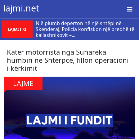
lajmi.net
Një plumb depërton në një shtëpi në
Skenderaj, Policia konfiskon një predhë të
LAJMI I RI
kallashnikovit –...
Katër motorrista nga Suhareka
humbin në Shtërpcë, fillon operacioni
i kërkimit
LAJME