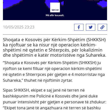
10/05/2025 23:23
Shoqata e Kosovës për Kërkim-Shpëtim (SHKKSH)
ka njoftuar se ka nisur një operacion kërkim-
shpëtimi në qytetin e Shterpcës, për lokalizimin
dhe shpëtimin e katër motoristëve nga Suhareka.
“Shoqata e Kosovës për Kërkim-Shpëtim (SHKKSH) ju
njofton se kemi filluar një operacion kërkim-shpëtimi
në qytetin e Shterrpces për gjetjen e 4 motorristav nga
Suhareka,” thuhet në njoftimin zyrtar.
Sipas SHKKSH, ekipet e saj janë në terren në
bashkëpunim me Policinë e Kosovës dhe janë duke
punuar intensivisht për gjetjen e personave të zhdukur:
“Ekipet tona janë të angazhuara në terren së bashku