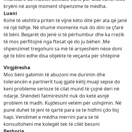
kryëni në asnjë moment shpenzime te mëdha.
Luani
Kohë të vështira priten të vijnë këto ditë për ata që janë
në një lidhje. Në shumë momente nuk do dini se çfarë
të bëni. Beqarët do jenë si të përhumbur dhe ka rrezik
të mos përfitojnë nga ftesat që do ju bëhen .Me
shpenzimet tregohuni sa më të arsyeshëm nëse doni
që të blini edhe disa objekte të veçanta për shtëpinë
Virgjëresha
Mos bëni gabimin të abuzoni me durimin dhe
tolerancën e partnerit tuaj gjatë këtij muaji sepse do
keni probleme serioze të cilat mund të çojnë deri në
ndarje. Shëndeti fatmirësisht nuk do ketë asnjë
problem të madh. Kujdesuni vetëm për ushqimin. Në
punë duhet të jeni të qartë para se te hidhni çdo lloj
hapi. Vendimet e mëdha merrini para se të
konsultoheni me kolegët tek të cilët besoni
Peshorja