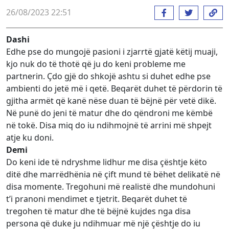
26/08/2023 22:51
Dashi
Edhe pse do mungojë pasioni i zjarrtë gjatë këtij muaji,
kjo nuk do të thotë që ju do keni probleme me
partnerin. Çdo gjë do shkojë ashtu si duhet edhe pse
ambienti do jetë më i qetë. Beqarët duhet të përdorin të
gjitha armët që kanë nëse duan të bëjnë për vetë dikë.
Në punë do jeni të matur dhe do qëndroni me këmbë
në tokë. Disa miq do iu ndihmojnë të arrini më shpejt
atje ku doni.
Demi
Do keni ide të ndryshme lidhur me disa çështje këto
ditë dhe marrëdhënia në çift mund të bëhet delikatë në
disa momente. Tregohuni më realistë dhe mundohuni
t’i pranoni mendimet e tjetrit. Beqarët duhet të
tregohen të matur dhe të bëjnë kujdes nga disa
persona që duke ju ndihmuar më një çështje do iu