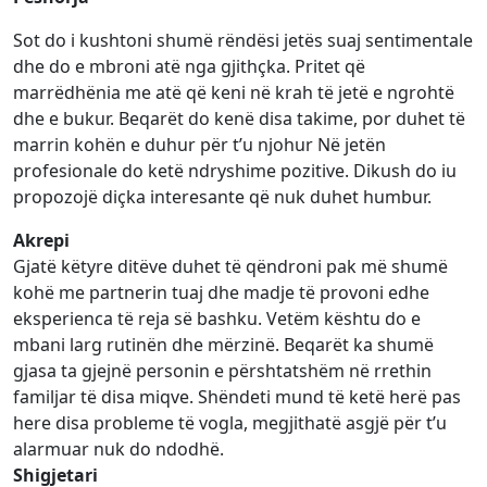
Sot do i kushtoni shumë rëndësi jetës suaj sentimentale
dhe do e mbroni atë nga gjithçka. Pritet që
marrëdhënia me atë që keni në krah të jetë e ngrohtë
dhe e bukur. Beqarët do kenë disa takime, por duhet të
marrin kohën e duhur për t’u njohur Në jetën
profesionale do ketë ndryshime pozitive. Dikush do iu
propozojë diçka interesante që nuk duhet humbur.
Akrepi
Gjatë këtyre ditëve duhet të qëndroni pak më shumë
kohë me partnerin tuaj dhe madje të provoni edhe
eksperienca të reja së bashku. Vetëm kështu do e
mbani larg rutinën dhe mërzinë. Beqarët ka shumë
gjasa ta gjejnë personin e përshtatshëm në rrethin
familjar të disa miqve. Shëndeti mund të ketë herë pas
here disa probleme të vogla, megjithatë asgjë për t’u
alarmuar nuk do ndodhë.
Shigjetari