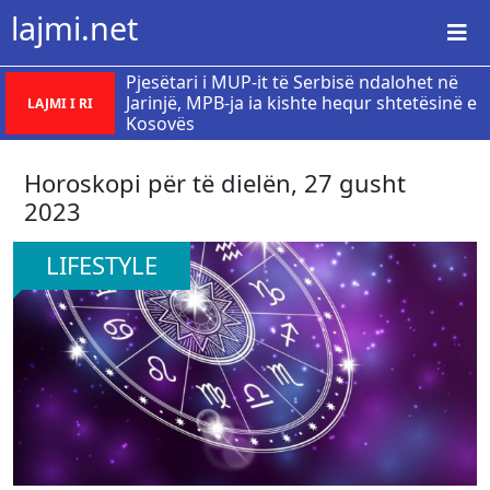
lajmi.net
Pjesëtari i MUP-it të Serbisë ndalohet në
Jarinjë, MPB-ja ia kishte hequr shtetësinë e
LAJMI I RI
Kosovës
Horoskopi për të dielën, 27 gusht
2023
LIFESTYLE