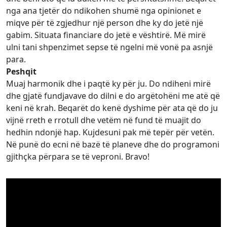
nga ana tjetër do ndikohen shumë nga opinionet e
miqve për të zgjedhur një person dhe ky do jetë një
gabim. Situata financiare do jetë e vështirë. Më mirë
ulni tani shpenzimet sepse të ngelni më vonë pa asnjë
para.
Peshqit
Muaj harmonik dhe i paqtë ky për ju. Do ndiheni mirë
dhe gjatë fundjavave do dilni e do argëtohëni me atë që
keni në krah. Beqarët do kenë dyshime për ata që do ju
vijnë rreth e rrotull dhe vetëm në fund të muajit do
hedhin ndonjë hap. Kujdesuni pak më tepër për vetën.
Në punë do ecni në bazë të planeve dhe do programoni
gjithçka përpara se të veproni. Bravo!