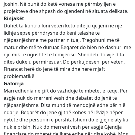
joshin. Në punë do ketë vonesa me përmbylljen e
projekteve dhe shpesh do gjendeni në situata delikate.
Binjakët
Duhet ta kontrolloni veten këto ditë ju që jeni në një
lidhje sepse përndryshe do keni telashë të
njëpasnjëshme me partnerin tuaj. Tregohuni më të
matur dhe më të duruar. Beqarët do bien në dashuri me
një mik të ngushtë të fëmijërisë. Shëndeti do vijë dita
ditës duke u përmirësuar. Do përkujdeseni për veten.
Financat herë do jenë të mira dhe herë mjaft
problematikë.
Gaforrja
Marrëdhënia në çift do vazhdojë të mbetet e keqe. Për
asgjë nuk do merreni vesh dhe debatet do jenë të
njëpasnjëshme. Disa mund të mendojnë edhe për një
ndarje. Beqarët do jenë gjithë kohës në lëvizje nëpër
qytete dhe personin e përshtatshëm do e gjejnë aty ku
nuk e prisin. Nuk do merreni vesh për asgjë Gjendja
financiare do mbetet delikatë edhe për disa kohë. Mos