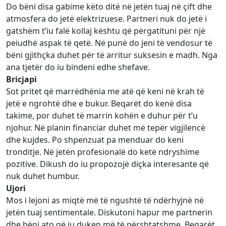
Do bëni disa gabime këto ditë në jetën tuaj në çift dhe
atmosfera do jetë elektrizuese. Partneri nuk do jetë i
gatshëm t’iu falë kollaj kështu që përgatituni për një
peiudhë aspak të qetë. Në punë do jeni të vendosur të
bëni gjithçka duhet për të arritur suksesin e madh. Nga
ana tjetër do iu bindeni edhe shefave.
Bricjapi
Sot pritet që marrëdhënia me atë që keni në krah të
jetë e ngrohtë dhe e bukur. Beqarët do kenë disa
takime, por duhet të marrin kohën e duhur për t’u
njohur. Në planin financiar duhet më tepër vigjilencë
dhe kujdes. Po shpenzuat pa menduar do keni
tronditje. Në jetën profesionalë do ketë ndryshime
pozitive. Dikush do iu propozojë diçka interesante që
nuk duhet humbur.
Ujori
Mos i lejoni as miqtë më të ngushtë të ndërhyjnë në
jetën tuaj sentimentale. Diskutoni hapur me partnerin
dhe bëni ato që iu duken më të përshtatshme. Beqarët