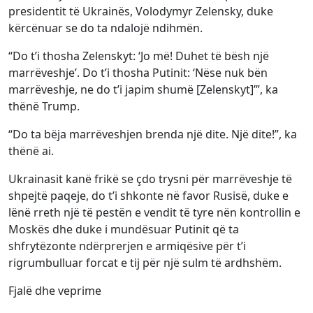
presidentit të Ukrainës, Volodymyr Zelensky, duke
kërcënuar se do ta ndalojë ndihmën.
“Do t’i thosha Zelenskyt: ‘Jo më! Duhet të bësh një
marrëveshje’. Do t’i thosha Putinit: ‘Nëse nuk bën
marrëveshje, ne do t’i japim shumë [Zelenskyt]’”, ka
thënë Trump.
“Do ta bëja marrëveshjen brenda një dite. Një dite!”, ka
thënë ai.
Ukrainasit kanë frikë se çdo trysni për marrëveshje të
shpejtë paqeje, do t’i shkonte në favor Rusisë, duke e
lënë rreth një të pestën e vendit të tyre nën kontrollin e
Moskës dhe duke i mundësuar Putinit që ta
shfrytëzonte ndërprerjen e armiqësive për t’i
rigrumbulluar forcat e tij për një sulm të ardhshëm.
Fjalë dhe veprime