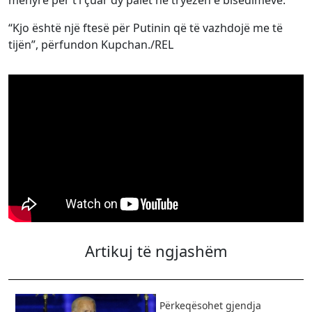
mënyrë për t’i çuar dy palët në tryezën e bisedimeve.
“Kjo është një ftesë për Putinin që të vazhdojë me të
tijën”, përfundon Kupchan./REL
Artikuj të ngjashëm
Përkeqësohet gjendja