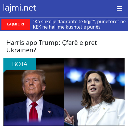
lajmi.net
“Ka shkelje flagrante të ligjit”, punëtorët në
LAJMI I RI
KEK në hall me kushtet e punës
Harris apo Trump: Çfarë e pret
Ukrainën?
BOTA