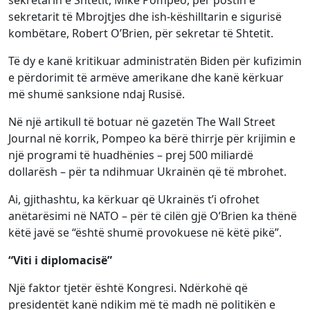
sekretarin e Shtetit, Mike Pompeo, për postin e
sekretarit të Mbrojtjes dhe ish-këshilltarin e sigurisë
kombëtare, Robert O’Brien, për sekretar të Shtetit.
Të dy e kanë kritikuar administratën Biden për kufizimin
e përdorimit të armëve amerikane dhe kanë kërkuar
më shumë sanksione ndaj Rusisë.
Në një artikull të botuar në gazetën The Wall Street
Journal në korrik, Pompeo ka bërë thirrje për krijimin e
një programi të huadhënies – prej 500 miliardë
dollarësh – për ta ndihmuar Ukrainën që të mbrohet.
Ai, gjithashtu, ka kërkuar që Ukrainës t’i ofrohet
anëtarësimi në NATO – për të cilën gjë O’Brien ka thënë
këtë javë se “është shumë provokuese në këtë pikë”.
“Viti i diplomacisë”
Një faktor tjetër është Kongresi. Ndërkohë që
presidentët kanë ndikim më të madh në politikën e