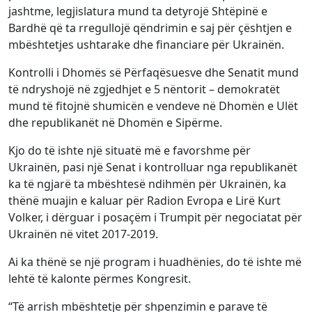
jashtme, legjislatura mund ta detyrojë Shtëpinë e
Bardhë që ta rregullojë qëndrimin e saj për çështjen e
mbështetjes ushtarake dhe financiare për Ukrainën.
Kontrolli i Dhomës së Përfaqësuesve dhe Senatit mund
të ndryshojë në zgjedhjet e 5 nëntorit – demokratët
mund të fitojnë shumicën e vendeve në Dhomën e Ulët
dhe republikanët në Dhomën e Sipërme.
Kjo do të ishte një situatë më e favorshme për
Ukrainën, pasi një Senat i kontrolluar nga republikanët
ka të ngjarë ta mbështesë ndihmën për Ukrainën, ka
thënë muajin e kaluar për Radion Evropa e Lirë Kurt
Volker, i dërguar i posaçëm i Trumpit për negociatat për
Ukrainën në vitet 2017-2019.
Ai ka thënë se një program i huadhënies, do të ishte më
lehtë të kalonte përmes Kongresit.
“Të arrish mbështetje për shpenzimin e parave të