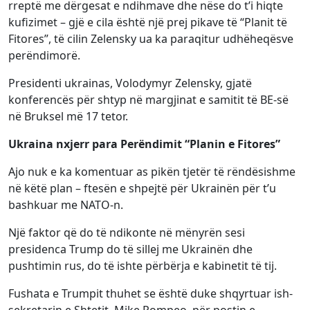
rreptë me dërgesat e ndihmave dhe nëse do t’i hiqte
kufizimet – gjë e cila është një prej pikave të “Planit të
Fitores”, të cilin Zelensky ua ka paraqitur udhëheqësve
perëndimorë.
Presidenti ukrainas, Volodymyr Zelensky, gjatë
konferencës për shtyp në margjinat e samitit të BE-së
në Bruksel më 17 tetor.
Ukraina nxjerr para Perëndimit “Planin e Fitores”
Ajo nuk e ka komentuar as pikën tjetër të rëndësishme
në këtë plan – ftesën e shpejtë për Ukrainën për t’u
bashkuar me NATO-n.
Një faktor që do të ndikonte në mënyrën sesi
presidenca Trump do të sillej me Ukrainën dhe
pushtimin rus, do të ishte përbërja e kabinetit të tij.
Fushata e Trumpit thuhet se është duke shqyrtuar ish-