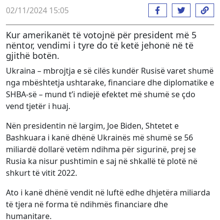
02/11/2024 15:05
Kur amerikanët të votojnë për president më 5
nëntor, vendimi i tyre do të ketë jehonë në të
gjithë botën.
Ukraina – mbrojtja e së cilës kundër Rusisë varet shumë
nga mbështetja ushtarake, financiare dhe diplomatike e
SHBA-së – mund t’i ndiejë efektet më shumë se çdo
vend tjetër i huaj.
Nën presidentin në largim, Joe Biden, Shtetet e
Bashkuara i kanë dhënë Ukrainës më shumë se 56
miliardë dollarë vetëm ndihma për sigurinë, prej se
Rusia ka nisur pushtimin e saj në shkallë të plotë në
shkurt të vitit 2022.
Ato i kanë dhënë vendit në luftë edhe dhjetëra miliarda
të tjera në forma të ndihmës financiare dhe
humanitare.