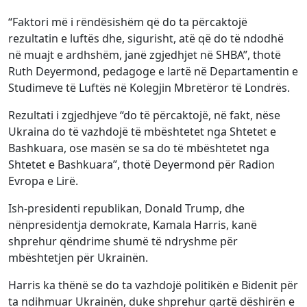
“Faktori më i rëndësishëm që do ta përcaktojë
rezultatin e luftës dhe, sigurisht, atë që do të ndodhë
në muajt e ardhshëm, janë zgjedhjet në SHBA”, thotë
Ruth Deyermond, pedagoge e lartë në Departamentin e
Studimeve të Luftës në Kolegjin Mbretëror të Londrës.
Rezultati i zgjedhjeve “do të përcaktojë, në fakt, nëse
Ukraina do të vazhdojë të mbështetet nga Shtetet e
Bashkuara, ose masën se sa do të mbështetet nga
Shtetet e Bashkuara”, thotë Deyermond për Radion
Evropa e Lirë.
Ish-presidenti republikan, Donald Trump, dhe
nënpresidentja demokrate, Kamala Harris, kanë
shprehur qëndrime shumë të ndryshme për
mbështetjen për Ukrainën.
Harris ka thënë se do ta vazhdojë politikën e Bidenit për
ta ndihmuar Ukrainën, duke shprehur qartë dëshirën e