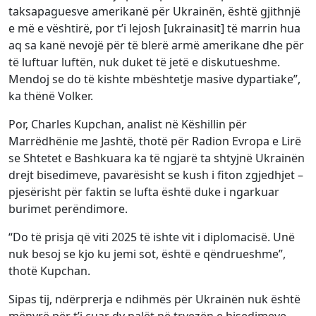
taksapaguesve amerikanë për Ukrainën, është gjithnjë
e më e vështirë, por t’i lejosh [ukrainasit] të marrin hua
aq sa kanë nevojë për të blerë armë amerikane dhe për
të luftuar luftën, nuk duket të jetë e diskutueshme.
Mendoj se do të kishte mbështetje masive dypartiake”,
ka thënë Volker.
Por, Charles Kupchan, analist në Këshillin për
Marrëdhënie me Jashtë, thotë për Radion Evropa e Lirë
se Shtetet e Bashkuara ka të ngjarë ta shtyjnë Ukrainën
drejt bisedimeve, pavarësisht se kush i fiton zgjedhjet –
pjesërisht për faktin se lufta është duke i ngarkuar
burimet perëndimore.
“Do të prisja që viti 2025 të ishte vit i diplomacisë. Unë
nuk besoj se kjo ku jemi sot, është e qëndrueshme”,
thotë Kupchan.
Sipas tij, ndërprerja e ndihmës për Ukrainën nuk është