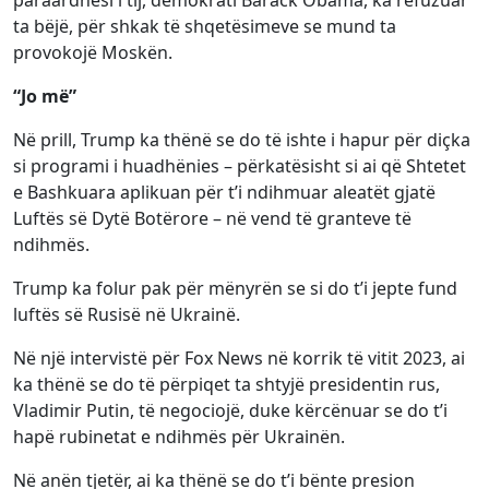
paraardhësi i tij, demokrati Barack Obama, ka refuzuar
ta bëjë, për shkak të shqetësimeve se mund ta
provokojë Moskën.
“Jo më”
Në prill, Trump ka thënë se do të ishte i hapur për diçka
si programi i huadhënies – përkatësisht si ai që Shtetet
e Bashkuara aplikuan për t’i ndihmuar aleatët gjatë
Luftës së Dytë Botërore – në vend të granteve të
ndihmës.
Trump ka folur pak për mënyrën se si do t’i jepte fund
luftës së Rusisë në Ukrainë.
Në një intervistë për Fox News në korrik të vitit 2023, ai
ka thënë se do të përpiqet ta shtyjë presidentin rus,
Vladimir Putin, të negociojë, duke kërcënuar se do t’i
hapë rubinetat e ndihmës për Ukrainën.
Në anën tjetër, ai ka thënë se do t’i bënte presion