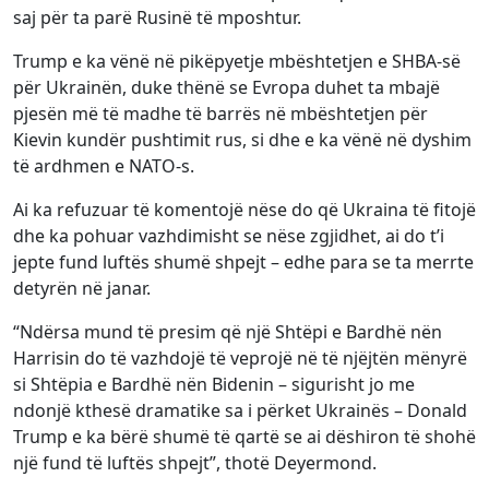
saj për ta parë Rusinë të mposhtur.
Trump e ka vënë në pikëpyetje mbështetjen e SHBA-së
për Ukrainën, duke thënë se Evropa duhet ta mbajë
pjesën më të madhe të barrës në mbështetjen për
Kievin kundër pushtimit rus, si dhe e ka vënë në dyshim
të ardhmen e NATO-s.
Ai ka refuzuar të komentojë nëse do që Ukraina të fitojë
dhe ka pohuar vazhdimisht se nëse zgjidhet, ai do t’i
jepte fund luftës shumë shpejt – edhe para se ta merrte
detyrën në janar.
“Ndërsa mund të presim që një Shtëpi e Bardhë nën
Harrisin do të vazhdojë të veprojë në të njëjtën mënyrë
si Shtëpia e Bardhë nën Bidenin – sigurisht jo me
ndonjë kthesë dramatike sa i përket Ukrainës – Donald
Trump e ka bërë shumë të qartë se ai dëshiron të shohë
një fund të luftës shpejt”, thotë Deyermond.