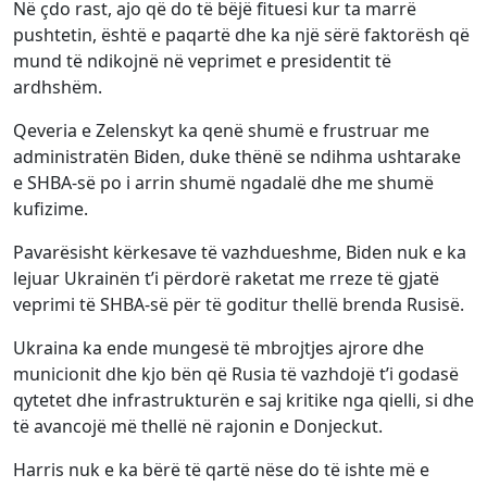
Në çdo rast, ajo që do të bëjë fituesi kur ta marrë
pushtetin, është e paqartë dhe ka një sërë faktorësh që
mund të ndikojnë në veprimet e presidentit të
ardhshëm.
Qeveria e Zelenskyt ka qenë shumë e frustruar me
administratën Biden, duke thënë se ndihma ushtarake
e SHBA-së po i arrin shumë ngadalë dhe me shumë
kufizime.
Pavarësisht kërkesave të vazhdueshme, Biden nuk e ka
lejuar Ukrainën t’i përdorë raketat me rreze të gjatë
veprimi të SHBA-së për të goditur thellë brenda Rusisë.
Ukraina ka ende mungesë të mbrojtjes ajrore dhe
municionit dhe kjo bën që Rusia të vazhdojë t’i godasë
qytetet dhe infrastrukturën e saj kritike nga qielli, si dhe
të avancojë më thellë në rajonin e Donjeckut.
Harris nuk e ka bërë të qartë nëse do të ishte më e