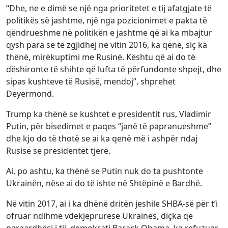
“Dhe, ne e dimë se një nga prioritetet e tij afatgjate të
politikës së jashtme, një nga pozicionimet e pakta të
qëndrueshme në politikën e jashtme që ai ka mbajtur
qysh para se të zgjidhej në vitin 2016, ka qenë, siç ka
thënë, mirëkuptimi me Rusinë. Kështu që ai do të
dëshironte të shihte që lufta të përfundonte shpejt, dhe
sipas kushteve të Rusisë, mendoj”, shprehet
Deyermond.
Trump ka thënë se kushtet e presidentit rus, Vladimir
Putin, për bisedimet e paqes “janë të papranueshme”
dhe kjo do të thotë se ai ka qenë më i ashpër ndaj
Rusisë se presidentët tjerë.
Ai, po ashtu, ka thënë se Putin nuk do ta pushtonte
Ukrainën, nëse ai do të ishte në Shtëpinë e Bardhë.
Në vitin 2017, ai i ka dhënë dritën jeshile SHBA-së për t’i
ofruar ndihmë vdekjeprurëse Ukrainës, diçka që