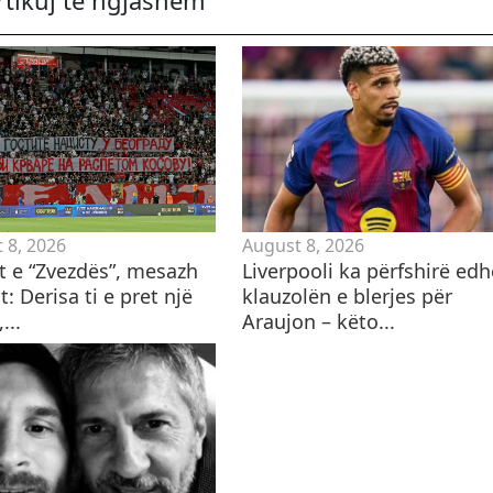
 8, 2026
August 8, 2026
ët e “Zvezdës”, mesazh
Liverpooli ka përfshirë edh
t: Derisa ti e pret një
klauzolën e blerjes për
...
Araujon – këto...