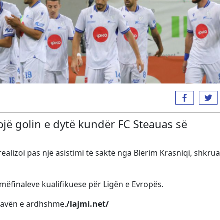
nojë golin e dytë kundër FC Steauas së
realizoi pas një asistimi të saktë nga Blerim Krasniqi, shkru
mëfinaleve kualifikuese për Ligën e Evropës.
 javën e ardhshme.
/lajmi.net/