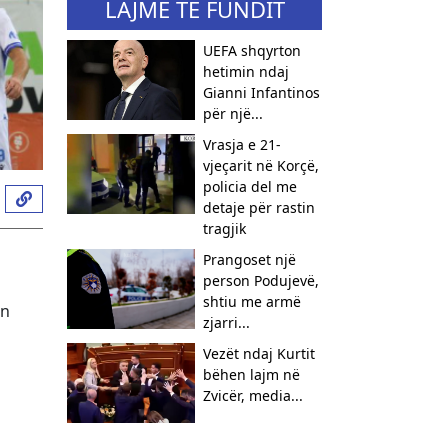
LAJME TË FUNDIT
UEFA shqyrton
hetimin ndaj
Gianni Infantinos
për një...
Vrasja e 21-
vjeçarit në Korçë,
policia del me
detaje për rastin
tragjik
Prangoset një
person Podujevë,
shtiu me armë
an
zjarri...
Vezët ndaj Kurtit
bëhen lajm në
Zvicër, media...