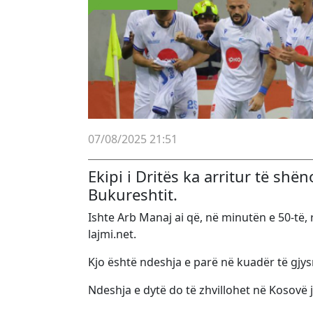
07/08/2025 21:51
Ekipi i Dritës ka arritur të shë
Bukureshtit.
Ishte Arb Manaj ai që, në minutën e 50-të, 
lajmi.net.
Kjo është ndeshja e parë në kuadër të gjys
Ndeshja e dytë do të zhvillohet në Kosovë