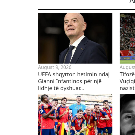
August 9, 2026
August
UEFA shqyrton hetimin ndaj
Tifoz
Gianni Infantinos për një
Vuçiqi
lidhje të dyshuar...
nazist,