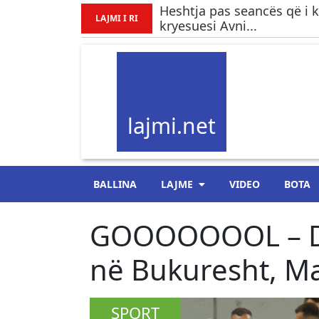
Heshtja pas seancës që i ka
LAJMI I RI
kryesuesi Avni...
lajmi.net
BALLINA
LAJME
VIDEO
BOTA
GOOOOOOOL – Dri
në Bukuresht, M
SPORT