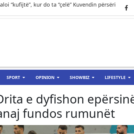
loi “kufijtë”, kur do ta “çelë” Kuvendin përsëri
SPORT
OPINION
SHOWBIZ
LIFESTYLE
ta e dyfishon epërsin
anaj fundos rumunët