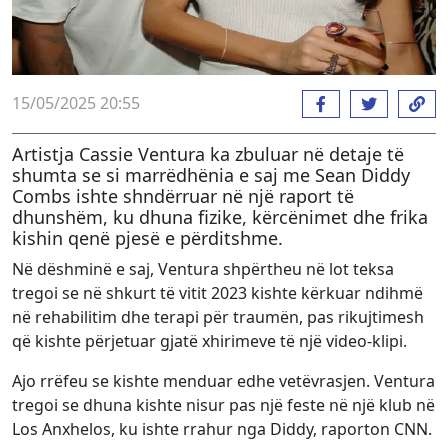
15/05/2025 20:55
Artistja Cassie Ventura ka zbuluar në detaje të
shumta se si marrëdhënia e saj me Sean Diddy
Combs ishte shndërruar në një raport të
dhunshëm, ku dhuna fizike, kërcënimet dhe frika
kishin qenë pjesë e përditshme.
Në dëshminë e saj, Ventura shpërtheu në lot teksa
tregoi se në shkurt të vitit 2023 kishte kërkuar ndihmë
në rehabilitim dhe terapi për traumën, pas rikujtimesh
që kishte përjetuar gjatë xhirimeve të një video-klipi.
Ajo rrëfeu se kishte menduar edhe vetëvrasjen. Ventura
tregoi se dhuna kishte nisur pas një feste në një klub në
Los Anxhelos, ku ishte rrahur nga Diddy, raporton CNN.