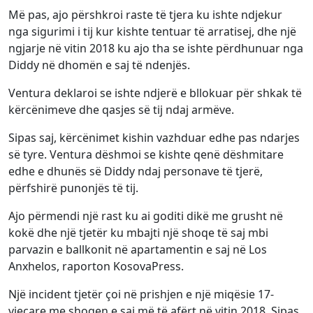
Më pas, ajo përshkroi raste të tjera ku ishte ndjekur
nga sigurimi i tij kur kishte tentuar të arratisej, dhe një
ngjarje në vitin 2018 ku ajo tha se ishte përdhunuar nga
Diddy në dhomën e saj të ndenjës.
Ventura deklaroi se ishte ndjerë e bllokuar për shkak të
kërcënimeve dhe qasjes së tij ndaj armëve.
Sipas saj, kërcënimet kishin vazhduar edhe pas ndarjes
së tyre. Ventura dëshmoi se kishte qenë dëshmitare
edhe e dhunës së Diddy ndaj personave të tjerë,
përfshirë punonjës të tij.
Ajo përmendi një rast ku ai goditi dikë me grusht në
kokë dhe një tjetër ku mbajti një shoqe të saj mbi
parvazin e ballkonit në apartamentin e saj në Los
Anxhelos, raporton KosovaPress.
Një incident tjetër çoi në prishjen e një miqësie 17-
vjeçare me shoqen e saj më të afërt në vitin 2018. Sipas