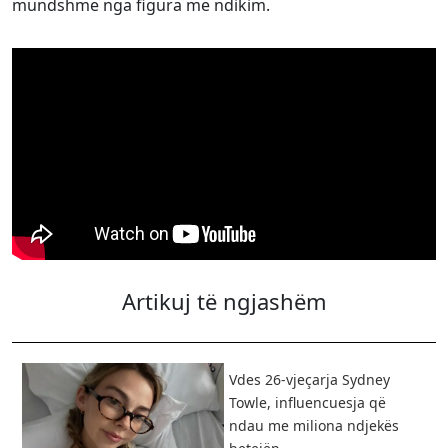
mundshme nga figura me ndikim.
Artikuj të ngjashëm
Vdes 26-vjeçarja Sydney
Towle, influencuesja që
ndau me miliona ndjekës