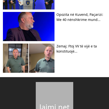
Opozita në Kuvend, Paçarizi:
Me 40 nënshkrime mund...
Zemaj: Ftoj VV të vijë e ta
konstituojë...
lajmi.net