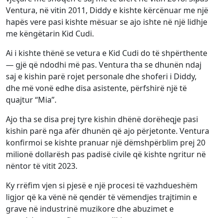
Ventura, në vitin 2011, Diddy e kishte kërcënuar me një
hapës vere pasi kishte mësuar se ajo ishte në një lidhje
me këngëtarin Kid Cudi.
Ai i kishte thënë se vetura e Kid Cudi do të shpërthente
— gjë që ndodhi më pas. Ventura tha se dhunën ndaj
saj e kishin parë rojet personale dhe shoferi i Diddy,
dhe më vonë edhe disa asistente, përfshirë një të
quajtur “Mia”.
Ajo tha se disa prej tyre kishin dhënë dorëheqje pasi
kishin parë nga afër dhunën që ajo përjetonte. Ventura
konfirmoi se kishte pranuar një dëmshpërblim prej 20
milionë dollarësh pas padisë civile që kishte ngritur në
nëntor të vitit 2023.
Ky rrëfim vjen si pjesë e një procesi të vazhdueshëm
ligjor që ka vënë në qendër të vëmendjes trajtimin e
grave në industrinë muzikore dhe abuzimet e