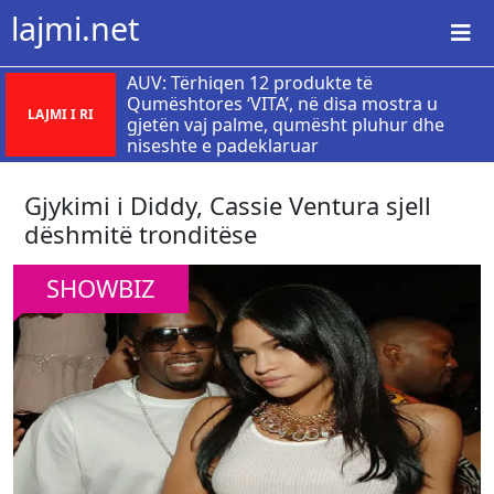
lajmi.net
AUV: Tërhiqen 12 produkte të
Qumështores ‘VITA’, në disa mostra u
LAJMI I RI
gjetën vaj palme, qumësht pluhur dhe
niseshte e padeklaruar
​Gjykimi i Diddy, Cassie Ventura sjell
dëshmitë tronditëse
SHOWBIZ