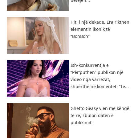
betejën...
Hiti i një dekade, Era rikthen
elementin ikonik të
“BonBon”
Ish-konkurrentja e
“Për’puthen” publikon një
video nga varrezat,
shpërthejnë komentet: “Të...
Ghetto Geasy vjen me këngë
të re, zbulon datën e
publikimit