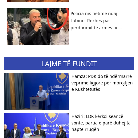
Policia nis hetime ndaj
Labinot Rexhës pas
përdorimit të armës në...
LAJME TË FUNDIT
Hamza: PDK do të ndërmarrë
veprime ligjore për mbrojtjen
e Kushtetutës
Haziri: LDK kërkoi seancë
sonte, partia e parë duhej ta
hapte rrugën