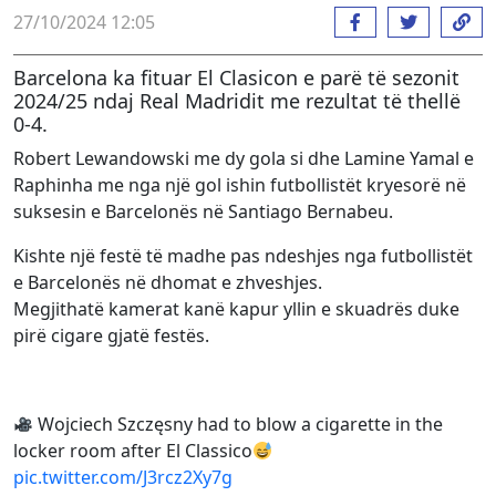
27/10/2024 12:05
Barcelona ka fituar El Clasicon e parë të sezonit
2024/25 ndaj Real Madridit me rezultat të thellë
0-4.
Robert Lewandowski me dy gola si dhe Lamine Yamal e
Raphinha me nga një gol ishin futbollistët kryesorë në
suksesin e Barcelonës në Santiago Bernabeu.
Kishte një festë të madhe pas ndeshjes nga futbollistët
e Barcelonës në dhomat e zhveshjes.
Megjithatë kamerat kanë kapur yllin e skuadrës duke
pirë cigare gjatë festës.
Wojciech Szczęsny had to blow a cigarette in the
locker room after El Classico
pic.twitter.com/J3rcz2Xy7g