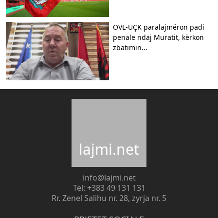
OVL-UÇK paralajmëron padi
penale ndaj Muratit, kërkon
zbatimin...
lajmi.net
info@lajmi.net
Tel: +383 49 131 131
Rr. Zenel Salihu nr. 28, zyrja nr. 5