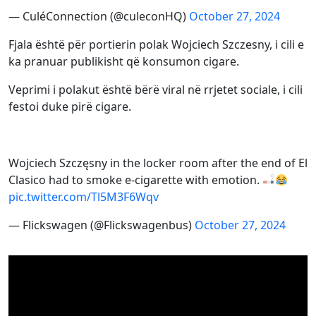
— CuléConnection (@culeconHQ)
October 27, 2024
Fjala është për portierin polak Wojciech Szczesny, i cili e
ka pranuar publikisht që konsumon cigare.
Veprimi i polakut është bërë viral në rrjetet sociale, i cili
festoi duke pirë cigare.
Wojciech Szczęsny in the locker room after the end of El
Clasico had to smoke e-cigarette with emotion.
pic.twitter.com/Tl5M3F6Wqv
— Flickswagen (@Flickswagenbus)
October 27, 2024