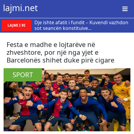
lajmi.net
Dje ishte afatit i fundit – Kuvendi vazhdon
LAJMI I RI
sot seancën konstituive...
Festa e madhe e lojtarëve në
zhveshtore, por një nga yjet e
Barcelonës shihet duke pirë cigare
SPORT