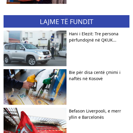
LAJME TË FUNDIT
Hani i Elezit: Tre persona
përfundojnë në QKUK...
Bie për disa centë çmimi i
naftës në Kosovë
Befason Liverpooli, e merr
yllin e Barcelonës