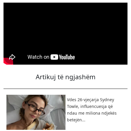
Artikuj të ngjashëm
Vdes 26-vjeçarja Sydney
Towle, influencuesja që
ndau me miliona ndjekës
betejën...