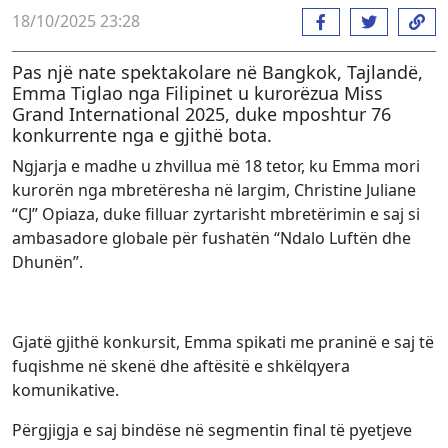
18/10/2025 23:28
Pas një nate spektakolare në Bangkok, Tajlandë,
Emma Tiglao nga Filipinet u kurorëzua Miss
Grand International 2025, duke mposhtur 76
konkurrente nga e gjithë bota.
Ngjarja e madhe u zhvillua më 18 tetor, ku Emma mori
kurorën nga mbretëresha në largim, Christine Juliane
“CJ” Opiaza, duke filluar zyrtarisht mbretërimin e saj si
ambasadore globale për fushatën “Ndalo Luftën dhe
Dhunën”.
Gjatë gjithë konkursit, Emma spikati me praninë e saj të
fuqishme në skenë dhe aftësitë e shkëlqyera
komunikative.
Përgjigja e saj bindëse në segmentin final të pyetjeve