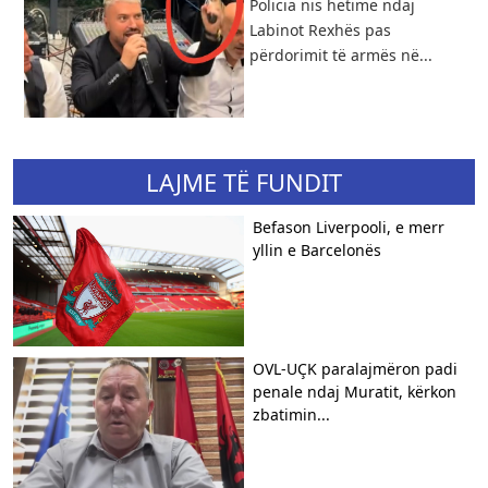
Policia nis hetime ndaj
Labinot Rexhës pas
përdorimit të armës në...
LAJME TË FUNDIT
Befason Liverpooli, e merr
yllin e Barcelonës
OVL-UÇK paralajmëron padi
penale ndaj Muratit, kërkon
zbatimin...