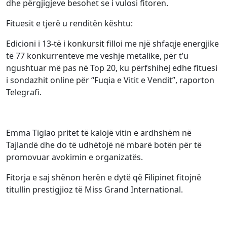
dhe përgjigjeve besohet se i vulosi fitoren.
Fituesit e tjerë u renditën kështu:
Edicioni i 13-të i konkursit filloi me një shfaqje energjike
të 77 konkurrenteve me veshje metalike, për t’u
ngushtuar më pas në Top 20, ku përfshihej edhe fituesi
i sondazhit online për “Fuqia e Vitit e Vendit”, raporton
Telegrafi.
Emma Tiglao pritet të kalojë vitin e ardhshëm në
Tajlandë dhe do të udhëtojë në mbarë botën për të
promovuar avokimin e organizatës.
Fitorja e saj shënon herën e dytë që Filipinet fitojnë
titullin prestigjioz të Miss Grand International.