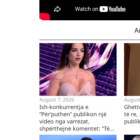
A
August 7, 2026
August
Ish-konkurrentja e
Ghett
“Për’puthen” publikon një
të re,
video nga varrezat,
publi
shpërthejnë komentet: “Të...