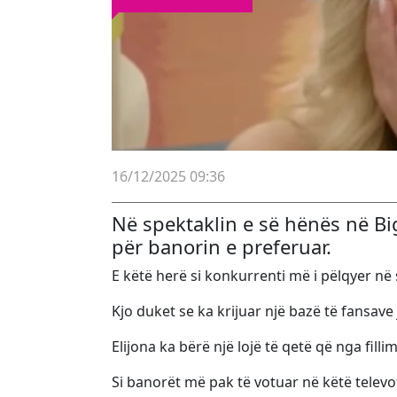
16/12/2025 09:36
Në spektaklin e së hënës në Bi
për banorin e preferuar.
E këtë herë si konkurrenti më i pëlqyer në 
Kjo duket se ka krijuar një bazë të fansave
Elijona ka bërë një lojë të qetë që nga fil
Si banorët më pak të votuar në këtë telev