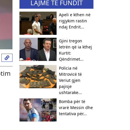
LAJME TË FUNDIT
Apeli e kthen në
rigjykim rastin
ndaj Endrit...
Gjini tregon
letrën që ia kthej
Kurtit:
Qëndrimet...
​Policia në
otim
Mitrovicë të
Veriut gjen
pajisje
ushtarake...
Bomba për të
vrarë Messin dhe
tentativa për...