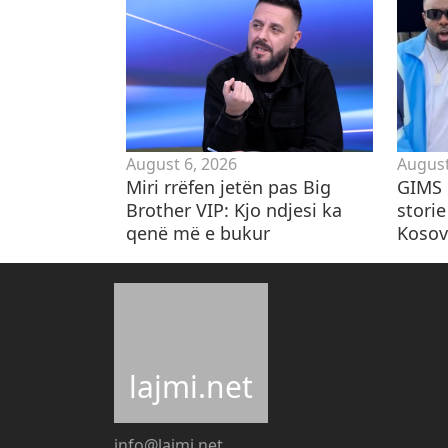
August 6, 2026
August
Miri rrëfen jetën pas Big
GIMS 
Brother VIP: Kjo ndjesi ka
storie
qenë më e bukur
Kosovë
lajmi.net
info@lajmi.net