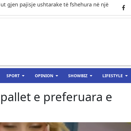
riut gjen pajisje ushtarake të fshehura në një
SPORT
OPINION
SHOWBIZ
LIFESTYLE
hpallet e preferuara e