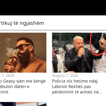
rtikuj të ngjashëm
 7, 2026
August 7, 2026
o Geasy vjen me këngë
Policia nis hetime ndaj
 zbulon datën e
Labinot Rexhës pas
kimit
përdorimit të armës në...