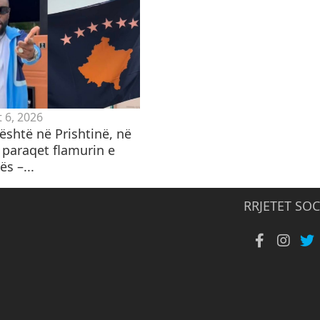
 6, 2026
është në Prishtinë, në
 paraqet flamurin e
s –...
RRJETET SOC