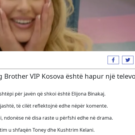
g Brother VIP Kosova është hapur një telev
shtëpi për javën që shkoi është Elijona Binakaj.
 jashtë, të cilët reflektojnë edhe nëpër komente.
limi, ndonëse në disa raste u përfshi edhe në drama.
otim u shfaqën Toney dhe Kushtrim Kelani.