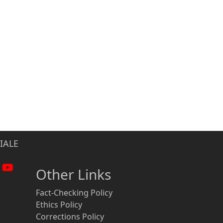
IALE
Other Links
Fact-Checking Policy
Ethics Policy
Corrections Policy