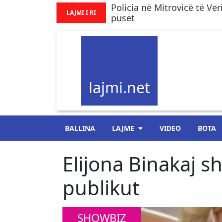
​Policia në Mitrovicë të Ve
LAJMI I RI
puset
lajmi.net
BALLINA
LAJME
VIDEO
BOTA
Elijona Binakaj s
publikut
SHOWBIZ