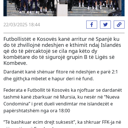
22/03/2025 18:44
Futbollistët e Kosovës kanë arritur në Spanjë ku
do të zhvillojnë ndeshjen e kthimit ndaj Islandës
që do të përcaktojë se cila nga këto dy
kombëtare do të sigurojë grupin B të Ligës së
Kombeve.
Dardanët kanë shënuar fitore në ndeshjen e parë 2:1
dhe gjithçka mbetet e hapur deri në fund.
Federata e Futbollit të Kosovës ka njoftuar se dardanët
tashmë kanë zbarkuar në Mursia, ku nesër në “Nueva
Condomina” i pret dueli vendimtar me islandezët e
papërshtatshëm nga ora 18:00
“Të bashkuar ecim drejt suksesit”, ka shkruar FFK-ja në