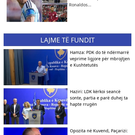
Ronaldos...
LAJME TË FUNDIT
Hamza: PDK do të ndërmarrë
veprime ligjore për mbrojtjen
e Kushtetutës
Haziri: LDK kërkoi seancë
sonte, partia e parë duhej ta
hapte rrugën
Opozita në Kuvend, Paçarizi: