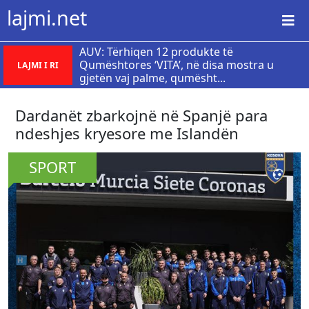
lajmi.net
AUV: Tërhiqen 12 produkte të
Qumështores ‘VITA’, në disa mostra u
LAJMI I RI
gjetën vaj palme, qumësht...
​Dardanët zbarkojnë në Spanjë para
ndeshjes kryesore me Islandën
SPORT