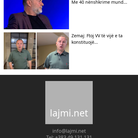
Me 40 nënshkrime mund...
Zemaj: Ftoj VV të vijë e ta
konstituojë...
lajmi.net
info@lajmi.net
Tel: +383 49 131 131