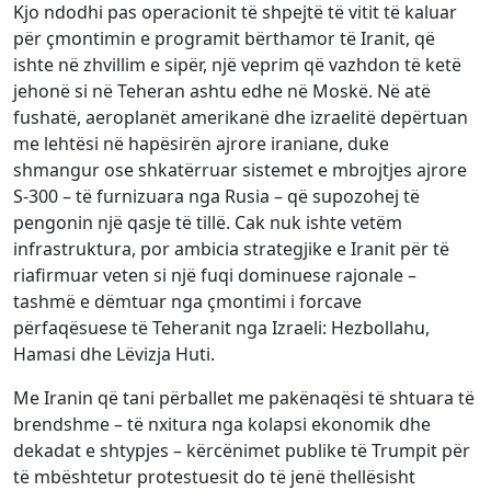
Kjo ndodhi pas operacionit të shpejtë të vitit të kaluar
për çmontimin e programit bërthamor të Iranit, që
ishte në zhvillim e sipër, një veprim që vazhdon të ketë
jehonë si në Teheran ashtu edhe në Moskë. Në atë
fushatë, aeroplanët amerikanë dhe izraelitë depërtuan
me lehtësi në hapësirën ajrore iraniane, duke
shmangur ose shkatërruar sistemet e mbrojtjes ajrore
S-300 – të furnizuara nga Rusia – që supozohej të
pengonin një qasje të tillë. Cak nuk ishte vetëm
infrastruktura, por ambicia strategjike e Iranit për të
riafirmuar veten si një fuqi dominuese rajonale –
tashmë e dëmtuar nga çmontimi i forcave
përfaqësuese të Teheranit nga Izraeli: Hezbollahu,
Hamasi dhe Lëvizja Huti.
Me Iranin që tani përballet me pakënaqësi të shtuara të
brendshme – të nxitura nga kolapsi ekonomik dhe
dekadat e shtypjes – kërcënimet publike të Trumpit për
të mbështetur protestuesit do të jenë thellësisht