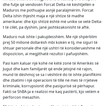
dhe futje që vendosën Forcat Delta në kështjellën e
Maduros me pothuajse asnjë paralajmërim. Forcat
Delta ishin thjesht maja e një shtize të madhe
amerikane: dhe kjo shtizë është më unike se vetë Delta-
t të cilët, pa dyshim, janë jashtëzakonisht të aftë.
Maduro nuk ishte i pakujdesshëm. Me një shpërblim
prej 50 milionë dollarësh mbi kokën e tij, me siguri të
shtuar personale dhe një ushtri të konsiderueshme në
dispozicion, ai megjithatë rezultoi i pafuqishëm.
Pasi kam kaluar një kohë në këtë zonë të Amerikës së
Jugut dhe kam familjarët që ende jetojnë në rajon,
mund të dëshmoj se sa i vështirë do të ishte planifikimi
dhe zbatimi i një operacioni të tillë në mes të rrjeteve
kriminale, korrupsionit dhe pasigurisë së përhapur.
Fakti se ShBA-ja e realizoi me kaq pastërti, kjo vetëm e
përforcon mesazhin.