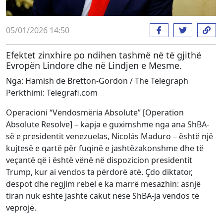
05/01/2026 14:50
Efektet zinxhire po ndihen tashmë në të gjithë
Evropën Lindore dhe në Lindjen e Mesme.
Nga: Hamish de Bretton-Gordon / The Telegraph
Përkthimi: Telegrafi.com
Operacioni “Vendosmëria Absolute” [Operation
Absolute Resolve] – kapja e guximshme nga ana ShBA-
së e presidentit venezuelas, Nicolás Maduro – është një
kujtesë e qartë për fuqinë e jashtëzakonshme dhe të
veçantë që i është vënë në dispozicion presidentit
Trump, kur ai vendos ta përdorë atë. Çdo diktator,
despot dhe regjim rebel e ka marrë mesazhin: asnjë
tiran nuk është jashtë cakut nëse ShBA-ja vendos të
veprojë.