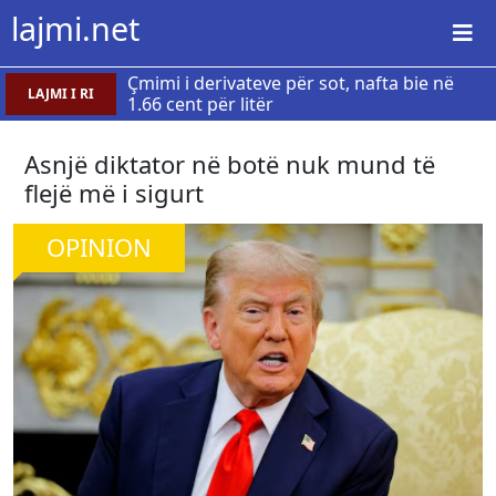
lajmi.net
Çmimi i derivateve për sot, nafta bie në
LAJMI I RI
1.66 cent për litër
Asnjë diktator në botë nuk mund të
flejë më i sigurt
OPINION