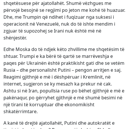
shqetësuese për ajatollahët. Shumë vëzhgues me
përvojë besojnë se regjimi po jeton me kohë të huazuar.
Dhe, me Trumpin që ndihet i fuqizuar nga suksesi i
operacionit në Venezuelë, nuk do të ishte mendim i
zgjuar të supozohej se Irani nuk është më në
shënjestër.
Edhe Moska do të ndjek këto zhvillime me shqetësim të
shtuar. Trumpi e ka bërë të qartë se marrëveshja e
paqes për Ukrainën është praktikisht gati dhe se vetëm
Rusia – dhe personalisht Putini – pengon arritjen e saj.
Reagimi gjithnjë e më i dëshpëruar i Kremlinit, në
internet, sugjeron se ky mesazh ka prekur në cak.
Ashtu si në Iran, popullsia ruse po bëhet gjithnjë e më e
pakënaqur, po gërryhet gjithnjë e më shumë besimi në
një tirani të korruptuar dhe ekonomikisht
shkatërrimtare.
A kanë të drejtë ajatollahët, Putini dhe autokratët e