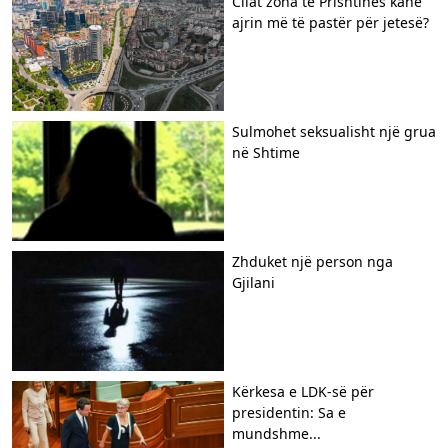
Cilat zona të Prishtinës kanë
ajrin më të pastër për jetesë?
Sulmohet seksualisht një grua
në Shtime
Zhduket një person nga
Gjilani
Kërkesa e LDK-së për
presidentin: Sa e
mundshme...