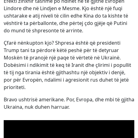
Efekti zinxhir tashmë po ndihet në të gjithë Evropën
Lindore dhe në Lindjen e Mesme. Kjo është një fuqi
ushtarake e atij niveli të cilin edhe Kina do ta kishte të
vështirë ta përballonte, dhe përtej çdo gjëje që Putini
do mund të shpresonte të arrinte.
Çfarë nënkupton kjo? Shpresa është që presidenti
Trump tani ta përdorë këtë peshë për të detyruar
Moskën të pranojë një paqe të vërtetë në Ukrainë.
Dobësimi i ndikimit të keq të Iranit dhe çlirimi i popullit
të tij nga tirania është gjithashtu një objektiv i denjë,
por për Evropën, ndalimi i agresionit rus duhet të jetë
prioriteti.
Bravo ushtrisë amerikane. Por, Evropa, dhe mbi të gjitha
Ukraina, nuk duhen harruar.