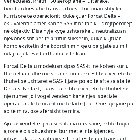
Venezuelës. Rreth 150 aeroplanë – luftarakë,
bombardues dhe transportues – formuan shtyllën
kurrizore të operacionit, duke çuar Forcat Delta –
ekuivalentin amerikan të SAS-it britanik – drejtpërdrejt
në objektiv. Disa nyje kyçe ushtarake u neutralizuan
njëkohësisht për të arritur suksesin, duke kujtuar
kompleksitetin dhe koordinimin që u pa gjatë sulmit
ndaj objekteve bërthamore të Iranit.
Forcat Delta u modeluan sipas SAS-it, në kohën kur u
themeluan, dhe me shumë mundësi është e vërtetë të
thuhet se ushtarët e SAS-it janë po aq të aftë sa ata të
Delta-s. Në fakt, ndoshta është e vërtetë të thuhet se
një numër jo i vogël vendesh kanë njësi speciale
operacionale të nivelit më të lartë [Tier One] që janë po
aq të mira, ose afërsisht të mira.
Ajo që vendet e tjera si Britania nuk kanë, është fuqia
ajrore e dislokueshme, burimet e inteligjencës,
infrastruktura strategjike dhe aftësitë për transport