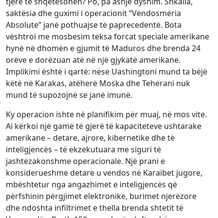
tjerë të shqetësohen? Po, pa asnjë dyshim. Shkalla,
saktësia dhe guximi i operacionit “Vendosmëria
Absolute” janë pothuajse të paprecedentë. Bota
vështroi me mosbesim teksa forcat speciale amerikane
hynë në dhomën e gjumit të Maduros dhe brenda 24
orëve e dorëzuan atë në një gjykatë amerikane.
Implikimi është i qartë: nëse Uashingtoni mund ta bëjë
këtë në Karakas, atëherë Moska dhe Teherani nuk
mund të supozojnë se janë imunë.
Ky operacion ishte në planifikim për muaj, në mos vite.
Ai kërkoi një gamë të gjerë të kapaciteteve ushtarake
amerikane – detare, ajrore, kibernetike dhe të
inteligjencës – të ekzekutuara me siguri të
jashtëzakonshme operacionale. Një prani e
konsiderueshme detare u vendos në Karaibet jugore,
mbështetur nga angazhimet e inteligjencës që
përfshinin përgjimet elektronike, burimet njerëzore
dhe ndoshta infiltrimet e thella brenda shtetit të