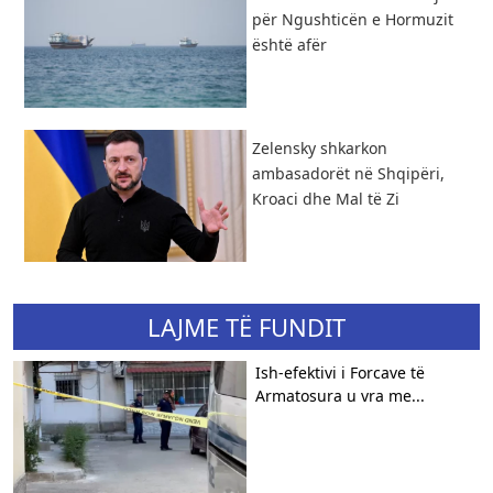
për Ngushticën e Hormuzit
është afër
Zelensky shkarkon
ambasadorët në Shqipëri,
Kroaci dhe Mal të Zi
LAJME TË FUNDIT
Ish-efektivi i Forcave të
Armatosura u vra me...