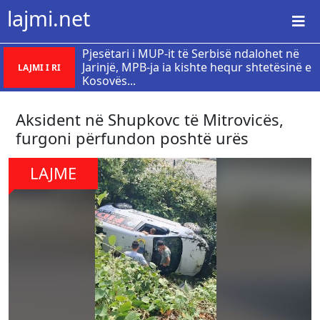
lajmi.net
Pjesëtari i MUP-it të Serbisë ndalohet në
Jarinjë, MPB-ja ia kishte hequr shtetësinë e
LAJMI I RI
Kosovës...
Aksident në Shupkovc të Mitrovicës,
furgoni përfundon poshtë urës
LAJME