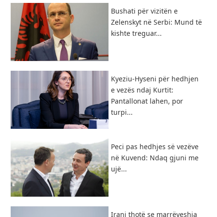
Bushati për vizitën e
Zelenskyt në Serbi: Mund të
kishte treguar...
Kyeziu-Hyseni për hedhjen
e vezës ndaj Kurtit:
Pantallonat lahen, por
turpi...
Peci pas hedhjes së vezëve
në Kuvend: Ndaq gjuni me
ujë...
Irani thotë se marrëveshja