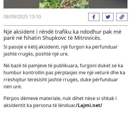
08/09/2025 13:10
Një aksident i rëndë trafiku ka ndodhur pak më
parë në fshatin Shupkovc të Mitrovicës.
Si pasojë e këtij aksidenti, një furgon ka përfunduar
jashtë rrugës, poshtë një ure.
Në bazë të pamjeve të publikuara, furgoni duket se ka
humbur kontrollin pas përplasjes me një veturë dhe ka
rrëshqitur tërësisht jashtë rrugës, duke përfunduar
nën urë.
Përpos dëmeve materiale, nuk dihet nëse si shkak i
aksidentit ka persona të lënduar.
/Lajmi.net/