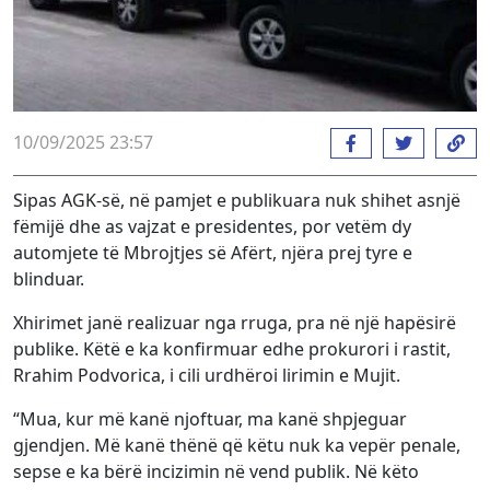
10/09/2025 23:57
Sipas AGK-së, në pamjet e publikuara nuk shihet asnjë
fëmijë dhe as vajzat e presidentes, por vetëm dy
automjete të Mbrojtjes së Afërt, njëra prej tyre e
blinduar.
Xhirimet janë realizuar nga rruga, pra në një hapësirë
publike. Këtë e ka konfirmuar edhe prokurori i rastit,
Rrahim Podvorica, i cili urdhëroi lirimin e Mujit.
“Mua, kur më kanë njoftuar, ma kanë shpjeguar
gjendjen. Më kanë thënë që këtu nuk ka vepër penale,
sepse e ka bërë incizimin në vend publik. Në këto