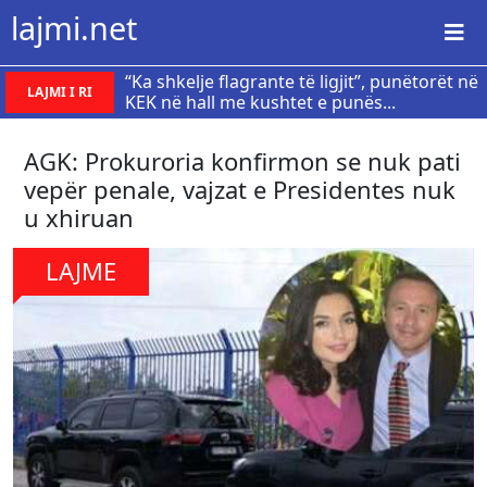
lajmi.net
“Ka shkelje flagrante të ligjit”, punëtorët në
LAJMI I RI
KEK në hall me kushtet e punës...
AGK: Prokuroria konfirmon se nuk pati
vepër penale, vajzat e Presidentes nuk
u xhiruan
LAJME