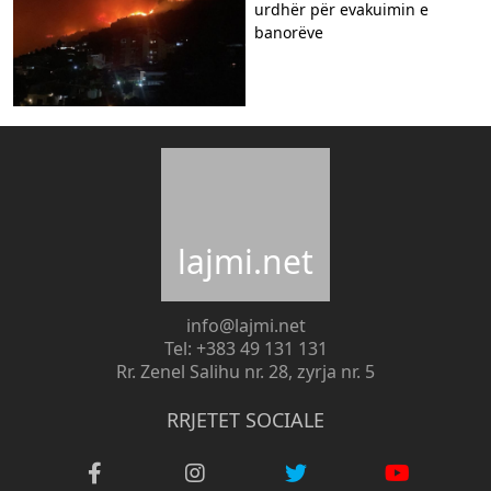
urdhër për evakuimin e
banorëve
lajmi.net
info@lajmi.net
Tel: +383 49 131 131
Rr. Zenel Salihu nr. 28, zyrja nr. 5
RRJETET SOCIALE