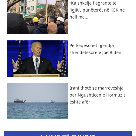
“Ka shkelje flagrante të
ligjit”, punëtorët në KEK në
hall me...
Përkeqësohet gjendja
shëndetësore e Joe Biden
Irani thotë se marrëveshja
për Ngushticën e Hormuzit
është afër