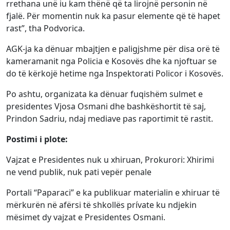
rrethana unë iu kam thënë që ta lirojnë personin në
fjalë. Për momentin nuk ka pasur elemente që të hapet
rast”, tha Podvorica.
AGK-ja ka dënuar mbajtjen e paligjshme për disa orë të
kameramanit nga Policia e Kosovës dhe ka njoftuar se
do të kërkojë hetime nga Inspektorati Policor i Kosovës.
Po ashtu, organizata ka dënuar fuqishëm sulmet e
presidentes Vjosa Osmani dhe bashkëshortit të saj,
Prindon Sadriu, ndaj mediave pas raportimit të rastit.
Postimi i plote:
Vajzat e Presidentes nuk u xhiruan, Prokurori: Xhirimi
ne vend publik, nuk pati vepër penale
Portali “Paparaci” e ka publikuar materialin e xhiruar të
mërkurën në afërsi të shkollës prívate ku ndjekin
mësimet dy vajzat e Presidentes Osmani.