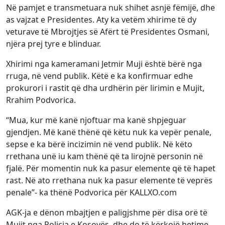
Në pamjet e transmetuara nuk shihet asnjë fëmijë, dhe
as vajzat e Presidentes. Aty ka vetëm xhirime të dy
veturave të Mbrojtjes së Afërt të Presidentes Osmani,
njëra prej tyre e blinduar.
Xhirimi nga kameramani Jetmir Muji është bërë nga
rruga, në vend publik. Këtë e ka konfirmuar edhe
prokurori i rastit që dha urdhërin për lirimin e Mujit,
Rrahim Podvorica.
“Mua, kur më kanë njoftuar ma kanë shpjeguar
gjendjen. Më kanë thënë që këtu nuk ka vepër penale,
sepse e ka bërë incizimin në vend publik. Në këto
rrethana unë iu kam thënë që ta lirojnë personin në
fjalë. Për momentin nuk ka pasur elemente që të hapet
rast. Në ato rrethana nuk ka pasur elemente të veprës
penale”- ka thënë Podvorica për KALLXO.com
AGK-ja e dënon mbajtjen e paligjshme për disa orë të
Mujit nga Policia e Kosovës, dhe do të kërkojë hetime