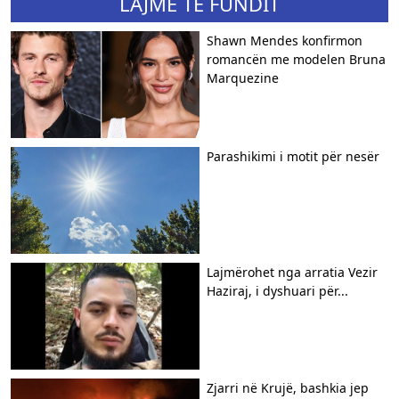
LAJME TË FUNDIT
Shawn Mendes konfirmon
romancën me modelen Bruna
Marquezine
Parashikimi i motit për nesër
Lajmërohet nga arratia Vezir
Haziraj, i dyshuari për...
Zjarri në Krujë, bashkia jep