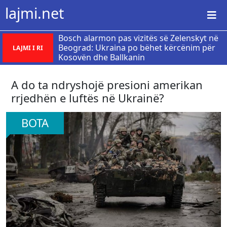
lajmi.net
Bosch alarmon pas vizitës së Zelenskyt në
Beograd: Ukraina po bëhet kërcënim për
LAJMI I RI
Kosovën dhe Ballkanin
A do ta ndryshojë presioni amerikan
rrjedhën e luftës në Ukrainë?
BOTA