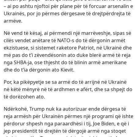
– ai po ashtu njoftoi për plane për të forcuar arsenalin e
Ukrainës, por jo përmes dërgesave të drejtpërdrejta të
armëve.
Në vend të kësaj, ai përmendi një marrëveshje, sipas së
cilës vendet anëtare të NATO-s do të dërgonin armët
ekzistuese, si sistemet raketore Patriot, në Ukrainë dhe
më pas do t’i zëvendësonin ato duke blerë armë të reja
nga SHBA-ja, ose thjesht do të blinin armë amerikane
dhe do t’ia dërgonin ato Kievit.
Por, ka pikëpyetje se sa armë do të arrijnë në Ukrainë
në këtë mënyrë në të ardhmen e afërt, dhe sa shpejt do
të dorëzohen ato.
Ndërkohë, Trump nuk ka autorizuar ende dërgesa të
reja armësh për Ukrainën përmes një programi që ishte
përdorur shpesh nga paraardhësi i tij, Joe Biden, e që i
jep presidentit të drejtën të dërgojë armë nga stoqet