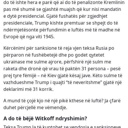
do të ishte hera e parë që ai do të penalizonte Kremlinin
pas më shumë se gjashtë muajsh që kur nisi mandatin
e dytë presidencial. Gjatë fushatës për zgjedhjet
presidenciale, Trump kishte premtuar se shpejt do të
ndërmjetësonte përfundimin e luftës më të madhe në
Evropë që nga viti 1945.
Kërcënimi për sanksione të reja vjen teksa Rusia po
përparon në fushëbetejë dhe po godet qytetet
ukrainase me sulme ajrore, përfshirë një sulm me
raketa dhe dronë që vrau të paktën 31 persona – pesë
prej tyre fëmijë – në Kiev gjatë kësaj jave. Këto sulme të
vazhdueshme Trump i quajti “të neveritshme” gjatë një
deklarimi më 31 korrik.
A mund të çojë kjo në një pikë kthese në luftë? Ja çfarë
duhet përcjellë me vëmendje.
A do të bëjë Witkoff ndryshimin?
Teksa Trump la të kuptohet se vendosja e sanksioneve