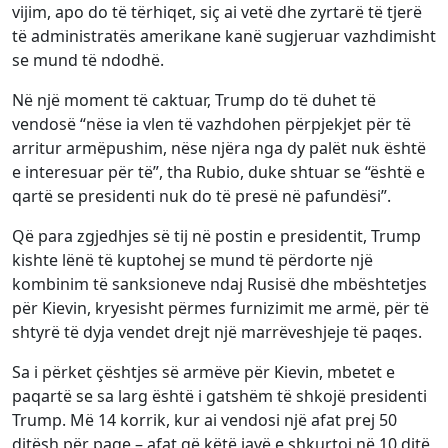
vijim, apo do të tërhiqet, siç ai vetë dhe zyrtarë të tjerë
të administratës amerikane kanë sugjeruar vazhdimisht
se mund të ndodhë.
Në një moment të caktuar, Trump do të duhet të
vendosë “nëse ia vlen të vazhdohen përpjekjet për të
arritur armëpushim, nëse njëra nga dy palët nuk është
e interesuar për të”, tha Rubio, duke shtuar se “është e
qartë se presidenti nuk do të presë në pafundësi”.
Që para zgjedhjes së tij në postin e presidentit, Trump
kishte lënë të kuptohej se mund të përdorte një
kombinim të sanksioneve ndaj Rusisë dhe mbështetjes
për Kievin, kryesisht përmes furnizimit me armë, për të
shtyrë të dyja vendet drejt një marrëveshjeje të paqes.
Sa i përket çështjes së armëve për Kievin, mbetet e
paqartë se sa larg është i gatshëm të shkojë presidenti
Trump. Më 14 korrik, kur ai vendosi një afat prej 50
ditësh për paqe – afat që këtë javë e shkurtoi në 10 ditë