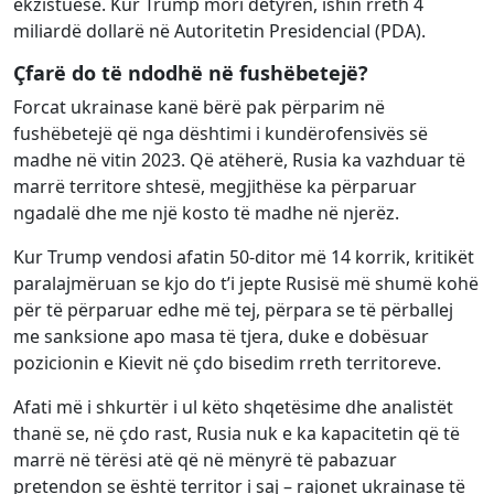
ekzistuese. Kur Trump mori detyrën, ishin rreth 4
miliardë dollarë në Autoritetin Presidencial (PDA).
Çfarë do të ndodhë në fushëbetejë?
Forcat ukrainase kanë bërë pak përparim në
fushëbetejë që nga dështimi i kundërofensivës së
madhe në vitin 2023. Që atëherë, Rusia ka vazhduar të
marrë territore shtesë, megjithëse ka përparuar
ngadalë dhe me një kosto të madhe në njerëz.
Kur Trump vendosi afatin 50-ditor më 14 korrik, kritikët
paralajmëruan se kjo do t’i jepte Rusisë më shumë kohë
për të përparuar edhe më tej, përpara se të përballej
me sanksione apo masa të tjera, duke e dobësuar
pozicionin e Kievit në çdo bisedim rreth territoreve.
Afati më i shkurtër i ul këto shqetësime dhe analistët
thanë se, në çdo rast, Rusia nuk e ka kapacitetin që të
marrë në tërësi atë që në mënyrë të pabazuar
pretendon se është territor i saj – rajonet ukrainase të