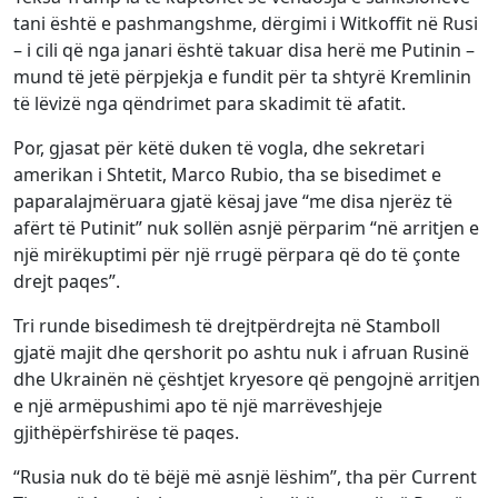
tani është e pashmangshme, dërgimi i Witkoffit në Rusi
– i cili që nga janari është takuar disa herë me Putinin –
mund të jetë përpjekja e fundit për ta shtyrë Kremlinin
të lëvizë nga qëndrimet para skadimit të afatit.
Por, gjasat për këtë duken të vogla, dhe sekretari
amerikan i Shtetit, Marco Rubio, tha se bisedimet e
paparalajmëruara gjatë kësaj jave “me disa njerëz të
afërt të Putinit” nuk sollën asnjë përparim “në arritjen e
një mirëkuptimi për një rrugë përpara që do të çonte
drejt paqes”.
Tri runde bisedimesh të drejtpërdrejta në Stamboll
gjatë majit dhe qershorit po ashtu nuk i afruan Rusinë
dhe Ukrainën në çështjet kryesore që pengojnë arritjen
e një armëpushimi apo të një marrëveshjeje
gjithëpërfshirëse të paqes.
“Rusia nuk do të bëjë më asnjë lëshim”, tha për Current