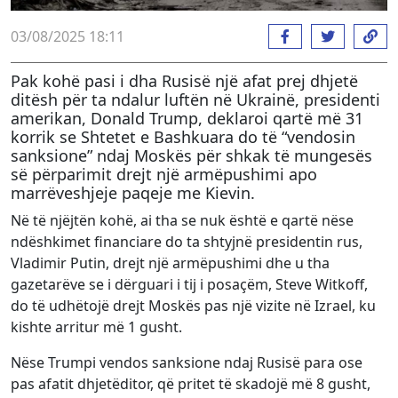
03/08/2025 18:11
Pak kohë pasi i dha Rusisë një afat prej dhjetë
ditësh për ta ndalur luftën në Ukrainë, presidenti
amerikan, Donald Trump, deklaroi qartë më 31
korrik se Shtetet e Bashkuara do të “vendosin
sanksione” ndaj Moskës për shkak të mungesës
së përparimit drejt një armëpushimi apo
marrëveshjeje paqeje me Kievin.
Në të njëjtën kohë, ai tha se nuk është e qartë nëse
ndëshkimet financiare do ta shtyjnë presidentin rus,
Vladimir Putin, drejt një armëpushimi dhe u tha
gazetarëve se i dërguari i tij i posaçëm, Steve Witkoff,
do të udhëtojë drejt Moskës pas një vizite në Izrael, ku
kishte arritur më 1 gusht.
Nëse Trumpi vendos sanksione ndaj Rusisë para ose
pas afatit dhjetëditor, që pritet të skadojë më 8 gusht,