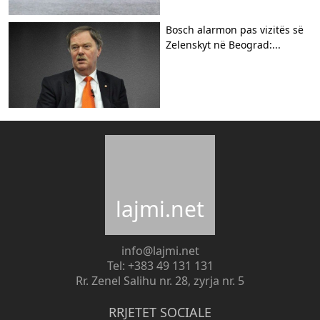
Bosch alarmon pas vizitës së
Zelenskyt në Beograd:...
lajmi.net
info@lajmi.net
Tel: +383 49 131 131
Rr. Zenel Salihu nr. 28, zyrja nr. 5
RRJETET SOCIALE