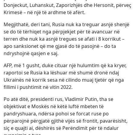
Donjeckut, Luhanskut, Zaporizhjës dhe Hersonit, përveç
Krimesë – në një të ardhme të afërt.
Megjithatë, deri tani, Rusia nuk ka treguar asnjë shenjë
se do të tërhiqet nga përpjekjet për të avancuar në
terren dhe nuk ka asnjë tregues se afati i 8 korrikut –
apo sanksionet që me gjasë do të pasojnë – do ta
ndryshojnë qasjen e saj.
AFP, më 1 gusht, duke cituar një hulumtim që ka kryer,
raportoi se Rusia ka lëshuar më shumë dronë ndaj
Ukrainës në korrik sesa në cilindo muaj tjetër që nga
fillimi i pushtimit në vitin 2022.
Po atë ditë, presidenti rus, Vladimir Putin, tha se
objektivat e Moskës në këtë luftë mbeten të
pandryshuara, ndërsa pohoi se forcat ruse po
përparojnë përgjatë gjithë vijës së frontit, pavarësisht,
siç e quajti ai, dëshirës së Perëndimit për të ndalur