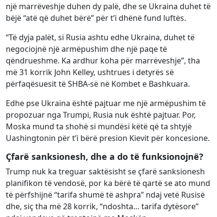
një marrëveshje duhen dy palë, dhe se Ukraina duhet të
bëjë “atë që duhet bërë” për t’i dhënë fund luftës.
“Të dyja palët, si Rusia ashtu edhe Ukraina, duhet të
negociojnë një armëpushim dhe një paqe të
qëndrueshme. Ka ardhur koha për marrëveshje”, tha
më 31 korrik John Kelley, ushtrues i detyrës së
përfaqësuesit të SHBA-së në Kombet e Bashkuara.
Edhe pse Ukraina është pajtuar me një armëpushim të
propozuar nga Trumpi, Rusia nuk është pajtuar. Por,
Moska mund ta shohë si mundësi këtë që ta shtyjë
Uashingtonin për t’i bërë presion Kievit për koncesione.
Çfarë sanksionesh, dhe a do të funksionojnë?
Trump nuk ka treguar saktësisht se çfarë sanksionesh
planifikon të vendosë, por ka bërë të qartë se ato mund
të përfshijnë “tarifa shumë të ashpra” ndaj vetë Rusisë
dhe, siç tha më 28 korrik, “ndoshta… tarifa dytësore”