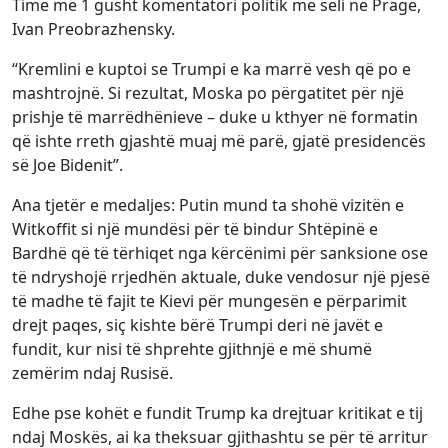
Time më 1 gusht komentatori politik me seli në Pragë,
Ivan Preobrazhensky.
“Kremlini e kuptoi se Trumpi e ka marrë vesh që po e
mashtrojnë. Si rezultat, Moska po përgatitet për një
prishje të marrëdhënieve – duke u kthyer në formatin
që ishte rreth gjashtë muaj më parë, gjatë presidencës
së Joe Bidenit”.
Ana tjetër e medaljes: Putin mund ta shohë vizitën e
Witkoffit si një mundësi për të bindur Shtëpinë e
Bardhë që të tërhiqet nga kërcënimi për sanksione ose
të ndryshojë rrjedhën aktuale, duke vendosur një pjesë
të madhe të fajit te Kievi për mungesën e përparimit
drejt paqes, siç kishte bërë Trumpi deri në javët e
fundit, kur nisi të shprehte gjithnjë e më shumë
zemërim ndaj Rusisë.
Edhe pse kohët e fundit Trump ka drejtuar kritikat e tij
ndaj Moskës, ai ka theksuar gjithashtu se për të arritur