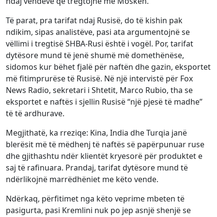
ndaj vendeve që tregtojnë me Moskën.
Të parat, pra tarifat ndaj Rusisë, do të kishin pak
ndikim, sipas analistëve, pasi ata argumentojnë se
vëllimi i tregtisë SHBA-Rusi është i vogël. Por, tarifat
dytësore mund të jenë shumë më domethënëse,
sidomos kur bëhet fjalë për naftën dhe gazin, eksportet
më fitimprurëse të Rusisë. Në një intervistë për Fox
News Radio, sekretari i Shtetit, Marco Rubio, tha se
eksportet e naftës i sjellin Rusisë “një pjesë të madhe”
të të ardhurave.
Megjithatë, ka rreziqe: Kina, India dhe Turqia janë
blerësit më të mëdhenj të naftës së papërpunuar ruse
dhe gjithashtu ndër klientët kryesorë për produktet e
saj të rafinuara. Prandaj, tarifat dytësore mund të
ndërlikojnë marrëdhëniet me këto vende.
Ndërkaq, përfitimet nga këto veprime mbeten të
pasigurta, pasi Kremlini nuk po jep asnjë shenjë se