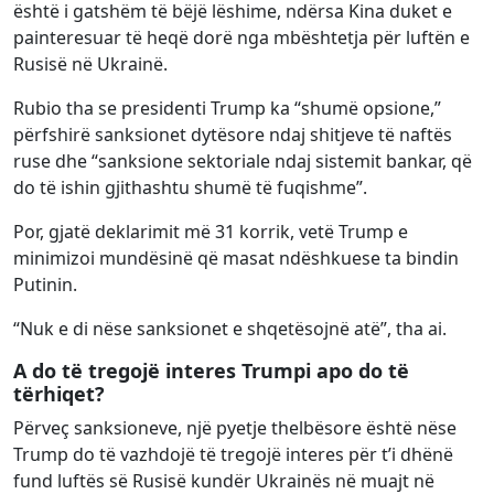
është i gatshëm të bëjë lëshime, ndërsa Kina duket e
painteresuar të heqë dorë nga mbështetja për luftën e
Rusisë në Ukrainë.
Rubio tha se presidenti Trump ka “shumë opsione,”
përfshirë sanksionet dytësore ndaj shitjeve të naftës
ruse dhe “sanksione sektoriale ndaj sistemit bankar, që
do të ishin gjithashtu shumë të fuqishme”.
Por, gjatë deklarimit më 31 korrik, vetë Trump e
minimizoi mundësinë që masat ndëshkuese ta bindin
Putinin.
“Nuk e di nëse sanksionet e shqetësojnë atë”, tha ai.
A do të tregojë interes Trumpi apo do të
tërhiqet?
Përveç sanksioneve, një pyetje thelbësore është nëse
Trump do të vazhdojë të tregojë interes për t’i dhënë
fund luftës së Rusisë kundër Ukrainës në muajt në